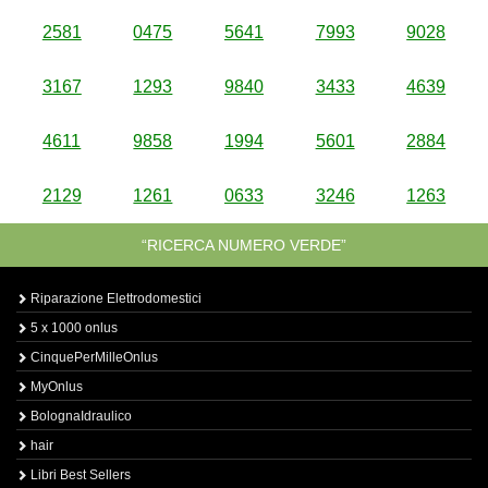
2581
0475
5641
7993
9028
3167
1293
9840
3433
4639
4611
9858
1994
5601
2884
2129
1261
0633
3246
1263
“RICERCA NUMERO VERDE”
Riparazione Elettrodomestici
5 x 1000 onlus
CinquePerMilleOnlus
MyOnlus
BolognaIdraulico
hair
Libri Best Sellers