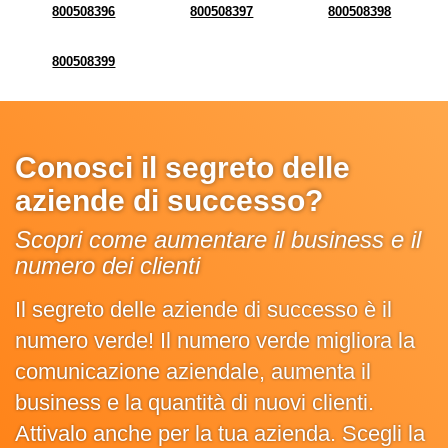
800508396
800508397
800508398
800508399
Conosci il segreto delle
aziende di successo?
Scopri come aumentare il business e il
numero dei clienti
Il segreto delle aziende di successo è il
numero verde! Il numero verde migliora la
comunicazione aziendale, aumenta il
business e la quantità di nuovi clienti.
Attivalo anche per la tua azienda. Scegli la