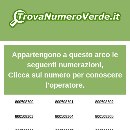
Appartengono a questo arco le
seguenti numerazioni,
Clicca sul numero per conoscere
l'operatore.
800508300
800508301
800508302
800508303
800508304
800508305