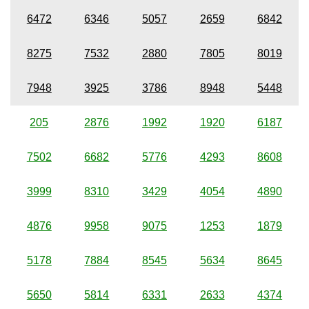
6472
6346
5057
2659
6842
8275
7532
2880
7805
8019
7948
3925
3786
8948
5448
205
2876
1992
1920
6187
7502
6682
5776
4293
8608
3999
8310
3429
4054
4890
4876
9958
9075
1253
1879
5178
7884
8545
5634
8645
5650
5814
6331
2633
4374