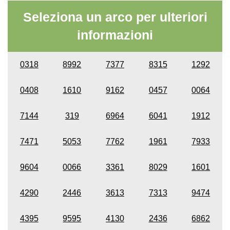
Seleziona un arco per ulteriori
informazioni
0318
8992
7377
8315
1292
0408
1610
9162
0457
0064
7144
319
6964
6041
1912
7471
5053
7762
1961
7933
9604
0066
3361
8029
1601
4290
2446
3613
7313
9474
4395
9595
4130
2436
6862