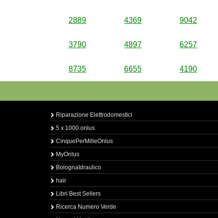
2889
4369
9042
3790
4897
6257
8735
6655
4190
Riparazione Elettrodomestici
5 x 1000 onlus
CinquePerMilleOnlus
MyOnlus
BolognaIdraulico
hair
Libri Best Sellers
Ricerca Numero Verde