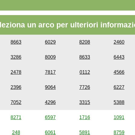
leziona un arco per ulteriori informazi
8663
6029
8208
2460
3286
8009
8633
6443
2478
7817
0112
4566
2396
9064
7726
6227
7052
4296
3315
5388
8271
6597
1716
1091
248
6061
5891
8759