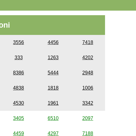
oni
3556
4456
7418
333
1263
4202
8386
5444
2948
4838
1818
1006
4530
1961
3342
3405
6510
2097
4459
4297
7188