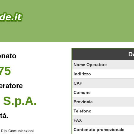
D
onato
Nome Operatore
75
Indirizzo
CAP
eratore
Comune
 S.p.A.
Provincia
Telefono
tà.
FAX
Contenuto promozionale
- Dip. Comunicazioni