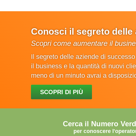
Conosci il segreto dell
Scopri come aumentare il busines
Il segreto delle aziende di success
il business e la quantità di nuovi cl
meno di un minuto avrai a disposiz
SCOPRI DI PIÙ
Cerca il Numero Ver
per conoscere l'operato