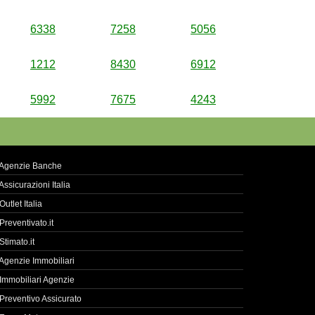
6338
7258
5056
1212
8430
6912
5992
7675
4243
Agenzie Banche
Assicurazioni Italia
Outlet Italia
Preventivato.it
Stimato.it
Agenzie Immobiliari
Immobiliari Agenzie
Preventivo Assicurato