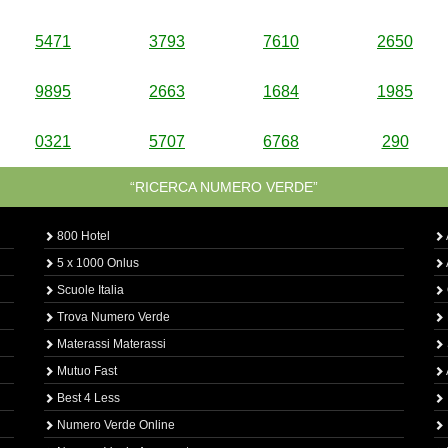
5471
3793
7610
2650
9895
2663
1684
1985
0321
5707
6768
290
“RICERCA NUMERO VERDE”
800 Hotel
5 x 1000 Onlus
Scuole Italia
Trova Numero Verde
Materassi Materassi
Mutuo Fast
Best 4 Less
Numero Verde Online