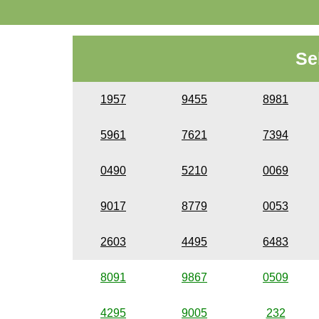
Se
1957
9455
8981
5961
7621
7394
0490
5210
0069
9017
8779
0053
2603
4495
6483
8091
9867
0509
4295
9005
232