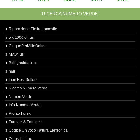
“RICERCA NUMERO VERDE”
Riparazione Elettrodomestici
5 x 1000 onlus
CinquePerMilleOnlus
MyOnlus
BolognaIdraulico
hair
Libri Best Sellers
Ricerca Numero Verde
Numeri Verdi
Info Numero Verde
Pronto Forex
Farmaci & Farmacie
Codice Univoco Fattura Elettronica
Onlus Italiane