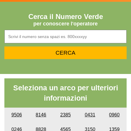
Cerca il Numero Verde
per conoscere l'operatore
Seleziona un arco per ulteriori
informazioni
9506
8146
2385
0431
0960
0246
8828
4565
3150
1359