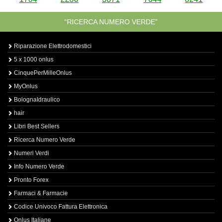
“RICERCA NUMERO VERDE”
Riparazione Elettrodomestici
5 x 1000 onlus
CinquePerMilleOnlus
MyOnlus
BolognaIdraulico
hair
Libri Best Sellers
Ricerca Numero Verde
Numeri Verdi
Info Numero Verde
Pronto Forex
Farmaci & Farmacie
Codice Univoco Fattura Elettronica
Onlus Italiane