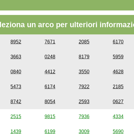
leziona un arco per ulteriori informazi
8952
7671
2085
6170
3663
0248
8179
5959
0840
4412
3550
4628
5473
6174
7922
2185
8742
8054
2593
0627
2515
9815
7936
4334
1439
6199
3009
5690