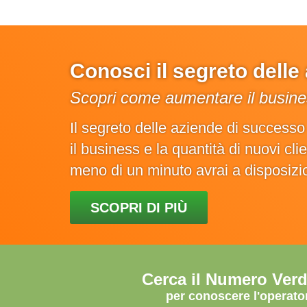
Conosci il segreto dell
Scopri come aumentare il busines
Il segreto delle aziende di success
il business e la quantità di nuovi cl
meno di un minuto avrai a disposiz
SCOPRI DI PIÙ
Cerca il Numero Ver
per conoscere l'operato