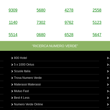
9309
5680
4278
2558
1140
7302
9762
5123
5514
0680
6528
5647
“RICERCA NUMERO VERDE”
800 Hotel
5 x 1000 Onlus
Scuole Italia
Trova Numero Verde
Materassi Materassi
Mutuo Fast
Best 4 Less
Numero Verde Online