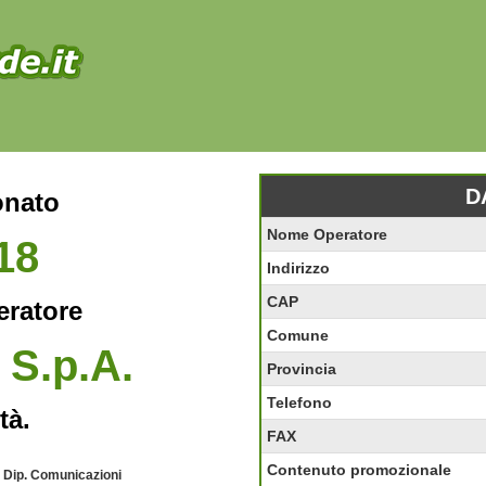
D
onato
Nome Operatore
18
Indirizzo
CAP
eratore
Comune
 S.p.A.
Provincia
Telefono
tà.
FAX
Contenuto promozionale
- Dip. Comunicazioni