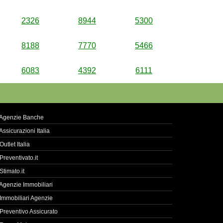
2326
8944
5300
8188
7770
5466
6083
4392
6111
Agenzie Banche
Assicurazioni Italia
Outlet Italia
Preventivato.it
Stimato.it
Agenzie Immobiliari
Immobiliari Agenzie
Preventivo Assicurato