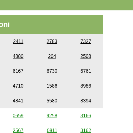
oni
2411
2783
7327
4880
204
2508
6167
6730
6761
4710
1586
8986
4841
5580
8394
0659
9258
3166
2567
0811
3162