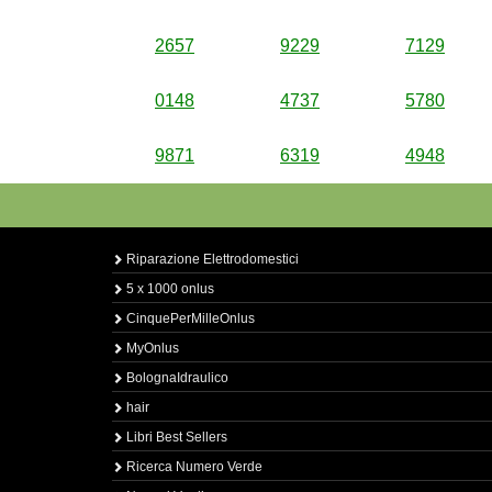
2657
9229
7129
0148
4737
5780
9871
6319
4948
Riparazione Elettrodomestici
5 x 1000 onlus
CinquePerMilleOnlus
MyOnlus
BolognaIdraulico
hair
Libri Best Sellers
Ricerca Numero Verde