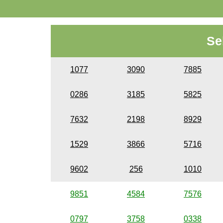
Se
1077
3090
7885
0286
3185
5825
7632
2198
8929
1529
3866
5716
9602
256
1010
9851
4584
7576
0797
3758
0338