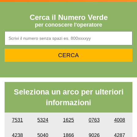
Cerca il Numero Verde
per conoscere l'operatore
Seleziona un arco per ulteriori
informazioni
7531
5324
1625
0763
4008
4238
5040
1866
9026
4287