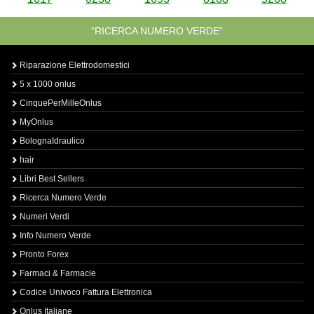
“RICERCA NUMERO VERDE”
Riparazione Elettrodomestici
5 x 1000 onlus
CinquePerMilleOnlus
MyOnlus
BolognaIdraulico
hair
Libri Best Sellers
Ricerca Numero Verde
Numeri Verdi
Info Numero Verde
Pronto Forex
Farmaci & Farmacie
Codice Univoco Fattura Elettronica
Onlus Italiane