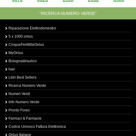
“RICERCA NUMERO VERDE”
Riparazione Elettrodomestici
5 x 1000 onlus
CinquePerMilleOnlus
MyOnlus
BolognaIdraulico
hair
Libri Best Sellers
Ricerca Numero Verde
Numeri Verdi
Info Numero Verde
Pronto Forex
Farmaci & Farmacie
Codice Univoco Fattura Elettronica
Onlus Italiane