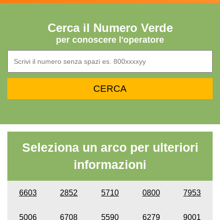
Cerca il Numero Verde
per conoscere l'operatore
Seleziona un arco per ulteriori
informazioni
6603
2852
5710
0800
7953
5006
6708
5590
6279
9001