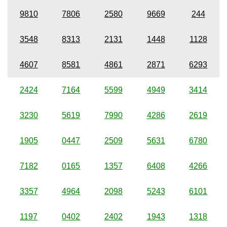
9810
7806
2580
9669
244
3548
8313
2131
1448
1128
4607
8581
4861
2871
6293
2424
7164
5599
4949
3414
3230
5619
7990
4286
2619
1905
0447
2509
5631
6780
7182
0165
1357
6408
4266
3357
4964
2098
5243
6101
1197
0402
2402
1943
1318