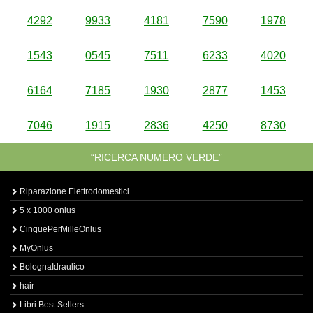
4292
9933
4181
7590
1978
1543
0545
7511
6233
4020
6164
7185
1930
2877
1453
7046
1915
2836
4250
8730
“RICERCA NUMERO VERDE”
Riparazione Elettrodomestici
5 x 1000 onlus
CinquePerMilleOnlus
MyOnlus
BolognaIdraulico
hair
Libri Best Sellers