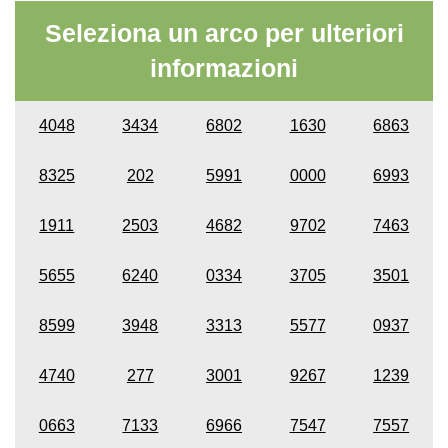
Seleziona un arco per ulteriori
informazioni
4048
3434
6802
1630
6863
8325
202
5991
0000
6993
1911
2503
4682
9702
7463
5655
6240
0334
3705
3501
8599
3948
3313
5577
0937
4740
277
3001
9267
1239
0663
7133
6966
7547
7557