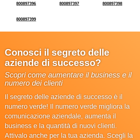
800897396
800897397
800897398
800897399
Conosci il segreto delle
aziende di successo?
Scopri come aumentare il business e il
numero dei clienti
Il segreto delle aziende di successo è il
numero verde! Il numero verde migliora la
comunicazione aziendale, aumenta il
business e la quantità di nuovi clienti.
Attivalo anche per la tua azienda. Scegli la