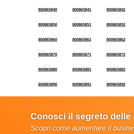
800865840
800865841
800865842
800865850
800865851
800865852
800865860
800865861
800865862
800865870
800865871
800865872
800865880
800865881
800865882
800865890
800865891
800865892
Conosci il segreto dell
Scopri come aumentare il busines