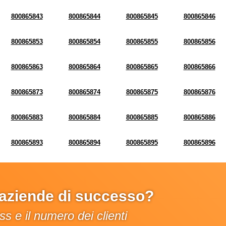
800865843
800865844
800865845
800865846
800865853
800865854
800865855
800865856
800865863
800865864
800865865
800865866
800865873
800865874
800865875
800865876
800865883
800865884
800865885
800865886
800865893
800865894
800865895
800865896
e aziende di successo?
s e il numero dei clienti