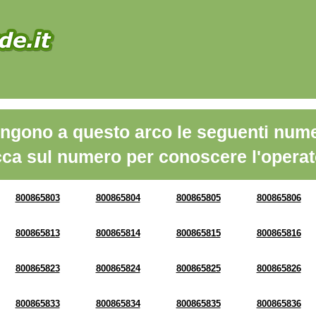
ngono a questo arco le seguenti nume
cca sul numero per conoscere l'operat
800865803
800865804
800865805
800865806
800865813
800865814
800865815
800865816
800865823
800865824
800865825
800865826
800865833
800865834
800865835
800865836