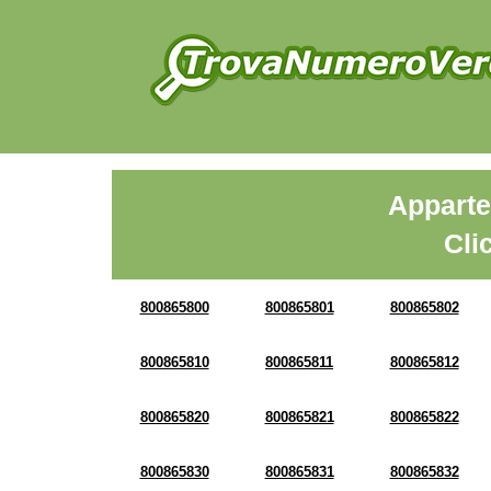
Apparte
Cli
800865800
800865801
800865802
800865810
800865811
800865812
800865820
800865821
800865822
800865830
800865831
800865832