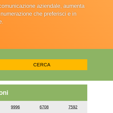
la comunicazione aziendale, aumenta
la numerazione che preferisci e in
e.
oni
9996
6708
7592