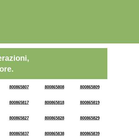
razioni,
ore.
800865807
800865808
800865809
800865817
800865818
800865819
800865827
800865828
800865829
800865837
800865838
800865839