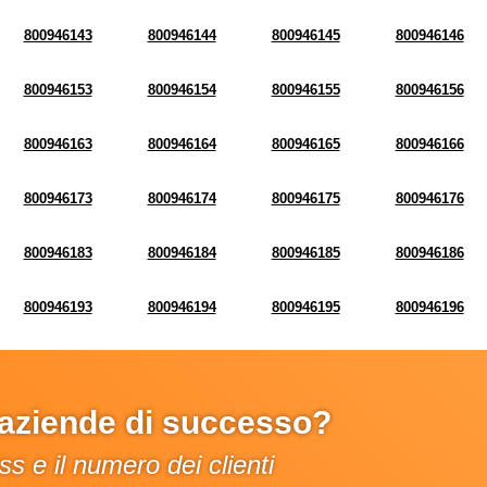
800946143
800946144
800946145
800946146
800946153
800946154
800946155
800946156
800946163
800946164
800946165
800946166
800946173
800946174
800946175
800946176
800946183
800946184
800946185
800946186
800946193
800946194
800946195
800946196
e aziende di successo?
s e il numero dei clienti