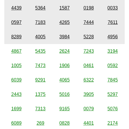
4439
5364
1587
0198
0033
0597
7183
4265
7444
7611
8289
4005
3984
5228
4956
4867
5435
2624
7243
3194
1005
7473
1906
0461
0592
6039
9291
4065
6322
7845
2443
1375
5016
3905
5297
1699
7313
9165
0079
5076
6089
269
0828
4401
2174