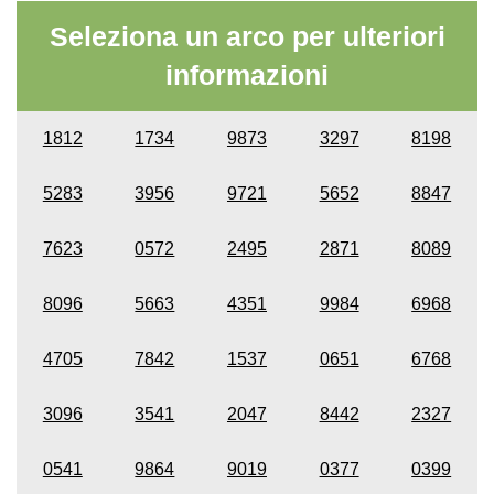
Seleziona un arco per ulteriori
informazioni
1812
1734
9873
3297
8198
5283
3956
9721
5652
8847
7623
0572
2495
2871
8089
8096
5663
4351
9984
6968
4705
7842
1537
0651
6768
3096
3541
2047
8442
2327
0541
9864
9019
0377
0399