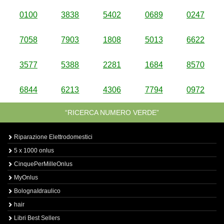
0100
3838
5402
0689
0247
7058
7903
1808
5013
6622
3577
5388
2281
1684
8570
6844
6213
4306
7794
0972
“RICERCA NUMERO VERDE”
Riparazione Elettrodomestici
5 x 1000 onlus
CinquePerMilleOnlus
MyOnlus
BolognaIdraulico
hair
Libri Best Sellers