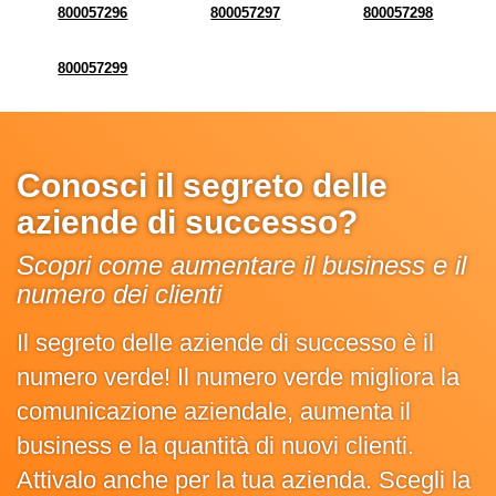
800057296
800057297
800057298
800057299
Conosci il segreto delle
aziende di successo?
Scopri come aumentare il business e il
numero dei clienti
Il segreto delle aziende di successo è il
numero verde! Il numero verde migliora la
comunicazione aziendale, aumenta il
business e la quantità di nuovi clienti.
Attivalo anche per la tua azienda. Scegli la