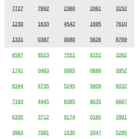
7727
7692
2360
2061
3152
1230
1633
4542
1695
7610
1331
0387
0080
5626
8769
6587
6523
7551
8152
3262
1741
0463
0065
0698
3952
6344
6735
5245
5809
6032
7193
4445
8385
8035
6667
6335
3712
9174
0160
2881
3963
7081
1530
2047
5285