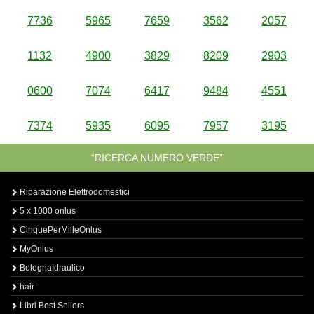
7736
5965
7659
3562
2057
1132
4900
3829
8209
2903
0600
7074
6417
9484
4551
7374
5935
6095
7957
3195
“RICERCA NUMERO VERDE”
Riparazione Elettrodomestici
5 x 1000 onlus
CinquePerMilleOnlus
MyOnlus
BolognaIdraulico
hair
Libri Best Sellers