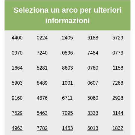
Seleziona un arco per ulteriori
informazioni
4400
0224
2405
6188
5729
0970
7240
0896
7484
0773
1664
5281
8603
0760
1158
5903
8489
1001
0607
7268
9160
4676
6711
5060
2928
7529
5463
7095
3333
3144
4963
7782
1453
6013
1832