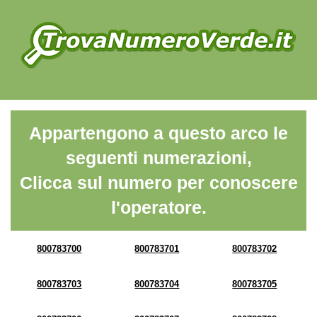
Appartengono a questo arco le
seguenti numerazioni,
Clicca sul numero per conoscere
l'operatore.
800783700
800783701
800783702
800783703
800783704
800783705