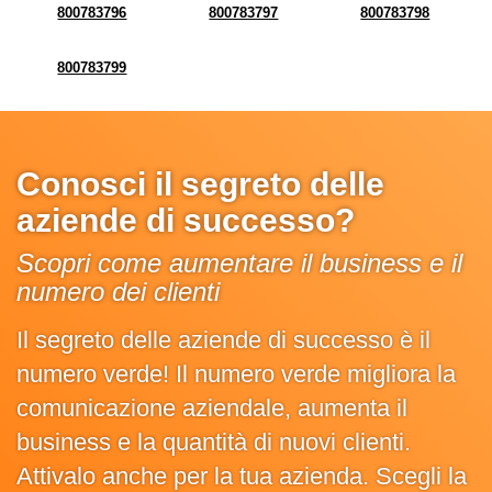
800783796
800783797
800783798
800783799
Conosci il segreto delle
aziende di successo?
Scopri come aumentare il business e il
numero dei clienti
Il segreto delle aziende di successo è il
numero verde! Il numero verde migliora la
comunicazione aziendale, aumenta il
business e la quantità di nuovi clienti.
Attivalo anche per la tua azienda. Scegli la