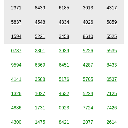
2371
8439
6185
3013
4317
5837
4548
4334
4026
5859
1594
5221
3458
8610
5525
0787
2301
3939
5226
5535
9594
6369
6451
4287
8433
4141
3588
5176
5705
0537
1326
1027
4632
5224
7125
4886
1731
0923
7724
7426
4300
1475
8421
2077
2614