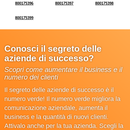
800175396
800175397
800175398
800175399
Conosci il segreto delle
aziende di successo?
Scopri come aumentare il business e il
numero dei clienti
Il segreto delle aziende di successo è il
numero verde! Il numero verde migliora la
comunicazione aziendale, aumenta il
business e la quantità di nuovi clienti.
Attivalo anche per la tua azienda. Scegli la