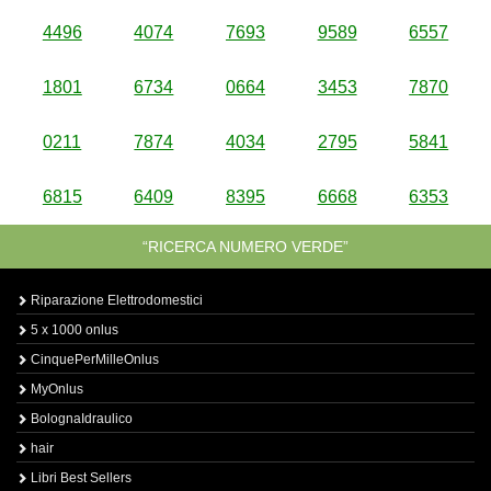
4496
4074
7693
9589
6557
1801
6734
0664
3453
7870
0211
7874
4034
2795
5841
6815
6409
8395
6668
6353
“RICERCA NUMERO VERDE”
Riparazione Elettrodomestici
5 x 1000 onlus
CinquePerMilleOnlus
MyOnlus
BolognaIdraulico
hair
Libri Best Sellers