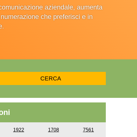
la comunicazione aziendale, aumenta
la numerazione che preferisci e in
e.
oni
1922
1708
7561