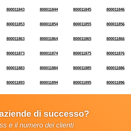
800011843
800011844
800011845
800011846
800011853
800011854
800011855
800011856
800011863
800011864
800011865
800011866
800011873
800011874
800011875
800011876
800011883
800011884
800011885
800011886
800011893
800011894
800011895
800011896
e aziende di successo?
s e il numero dei clienti