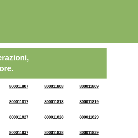
razioni,
ore.
800011807
800011808
800011809
800011817
800011818
800011819
800011827
800011828
800011829
800011837
800011838
800011839