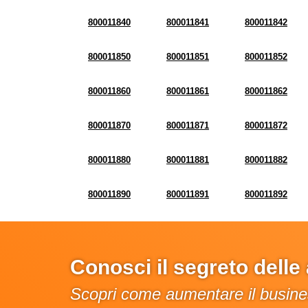
800011840
800011841
800011842
800011850
800011851
800011852
800011860
800011861
800011862
800011870
800011871
800011872
800011880
800011881
800011882
800011890
800011891
800011892
Conosci il segreto dell
Scopri come aumentare il busines