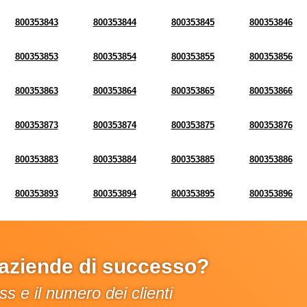
800353843
800353844
800353845
800353846
800353853
800353854
800353855
800353856
800353863
800353864
800353865
800353866
800353873
800353874
800353875
800353876
800353883
800353884
800353885
800353886
800353893
800353894
800353895
800353896
e aziende di successo?
s e il numero dei clienti