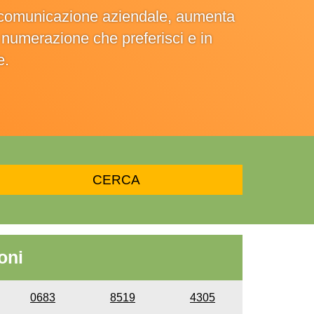
la comunicazione aziendale, aumenta
la numerazione che preferisci e in
e.
oni
0683
8519
4305