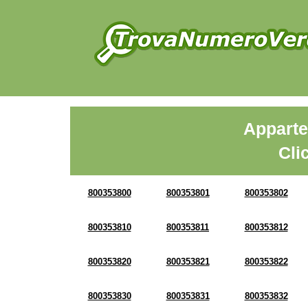
Apparte
Cli
800353800
800353801
800353802
800353810
800353811
800353812
800353820
800353821
800353822
800353830
800353831
800353832