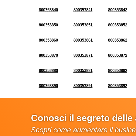
800353840
800353841
800353842
800353850
800353851
800353852
800353860
800353861
800353862
800353870
800353871
800353872
800353880
800353881
800353882
800353890
800353891
800353892
Conosci il segreto dell
Scopri come aumentare il busines