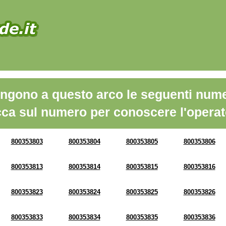
ngono a questo arco le seguenti nume
cca sul numero per conoscere l'operat
800353803
800353804
800353805
800353806
800353813
800353814
800353815
800353816
800353823
800353824
800353825
800353826
800353833
800353834
800353835
800353836