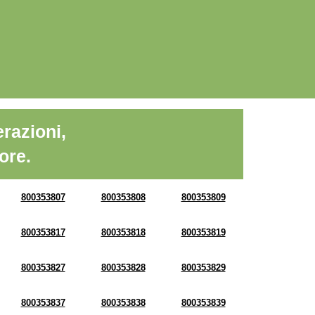
razioni,
ore.
800353807
800353808
800353809
800353817
800353818
800353819
800353827
800353828
800353829
800353837
800353838
800353839