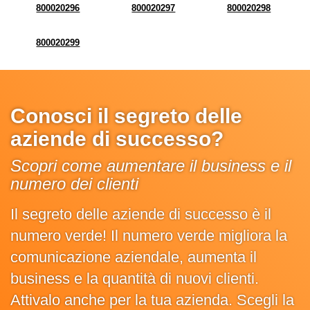
800020296
800020297
800020298
800020299
Conosci il segreto delle
aziende di successo?
Scopri come aumentare il business e il
numero dei clienti
Il segreto delle aziende di successo è il
numero verde! Il numero verde migliora la
comunicazione aziendale, aumenta il
business e la quantità di nuovi clienti.
Attivalo anche per la tua azienda. Scegli la