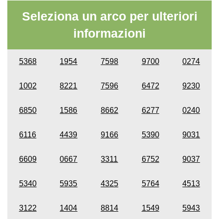
Seleziona un arco per ulteriori
informazioni
5368
1954
7598
9700
0274
1002
8221
7596
6472
9230
6850
1586
8662
6277
0240
6116
4439
9166
5390
9031
6609
0667
3311
6752
9037
5340
5935
4325
5764
4513
3122
1404
8814
1549
5943