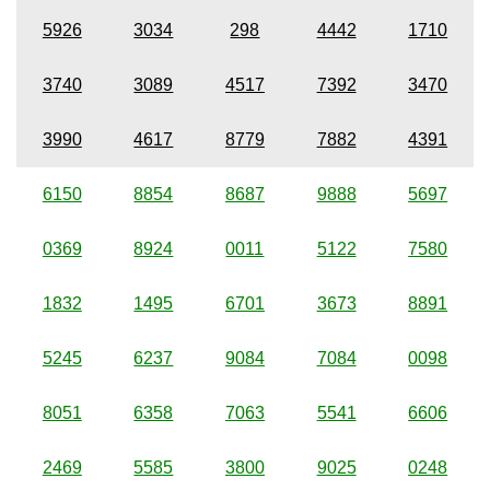
5926
3034
298
4442
1710
3740
3089
4517
7392
3470
3990
4617
8779
7882
4391
6150
8854
8687
9888
5697
0369
8924
0011
5122
7580
1832
1495
6701
3673
8891
5245
6237
9084
7084
0098
8051
6358
7063
5541
6606
2469
5585
3800
9025
0248