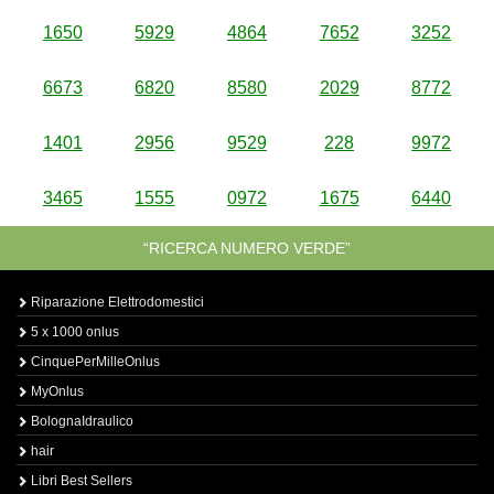
1650
5929
4864
7652
3252
6673
6820
8580
2029
8772
1401
2956
9529
228
9972
3465
1555
0972
1675
6440
“RICERCA NUMERO VERDE”
Riparazione Elettrodomestici
5 x 1000 onlus
CinquePerMilleOnlus
MyOnlus
BolognaIdraulico
hair
Libri Best Sellers