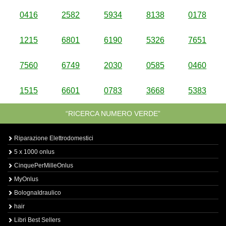
0416
2582
5934
8138
0178
1215
6801
6190
5326
7651
7560
6749
2030
0585
0460
1515
6601
0783
3668
5383
“RICERCA NUMERO VERDE”
Riparazione Elettrodomestici
5 x 1000 onlus
CinquePerMilleOnlus
MyOnlus
BolognaIdraulico
hair
Libri Best Sellers