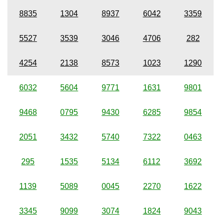
8835
1304
8937
6042
3359
5527
3539
3046
4706
282
4254
2138
8573
1023
1290
6032
5604
9771
1631
9801
9468
0795
9430
6285
9854
2051
3432
5740
7322
0463
295
1535
5134
6112
3692
1139
5089
0045
2270
1622
3345
9099
3074
1824
9043