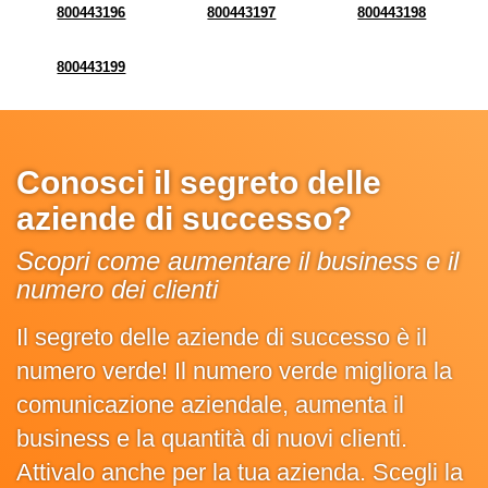
800443196
800443197
800443198
800443199
Conosci il segreto delle
aziende di successo?
Scopri come aumentare il business e il
numero dei clienti
Il segreto delle aziende di successo è il
numero verde! Il numero verde migliora la
comunicazione aziendale, aumenta il
business e la quantità di nuovi clienti.
Attivalo anche per la tua azienda. Scegli la