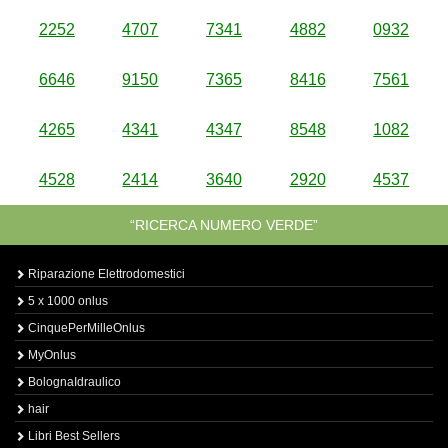
2252
4707
7341
4882
0932
6646
9150
7365
8416
7561
4265
4341
4347
8548
1082
4528
2414
3640
2920
4537
“RICERCA NUMERO VERDE”
Riparazione Elettrodomestici
5 x 1000 onlus
CinquePerMilleOnlus
MyOnlus
BolognaIdraulico
hair
Libri Best Sellers