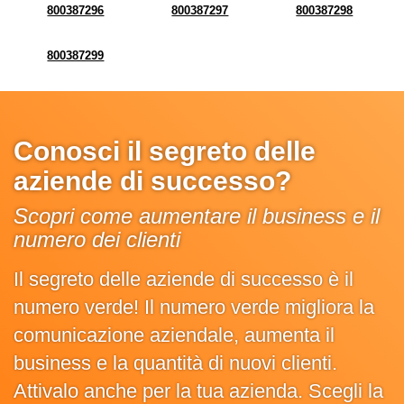
800387296
800387297
800387298
800387299
Conosci il segreto delle
aziende di successo?
Scopri come aumentare il business e il
numero dei clienti
Il segreto delle aziende di successo è il
numero verde! Il numero verde migliora la
comunicazione aziendale, aumenta il
business e la quantità di nuovi clienti.
Attivalo anche per la tua azienda. Scegli la