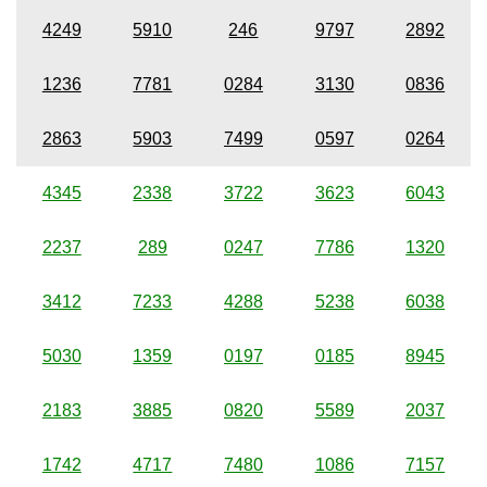
4249
5910
246
9797
2892
1236
7781
0284
3130
0836
2863
5903
7499
0597
0264
4345
2338
3722
3623
6043
2237
289
0247
7786
1320
3412
7233
4288
5238
6038
5030
1359
0197
0185
8945
2183
3885
0820
5589
2037
1742
4717
7480
1086
7157