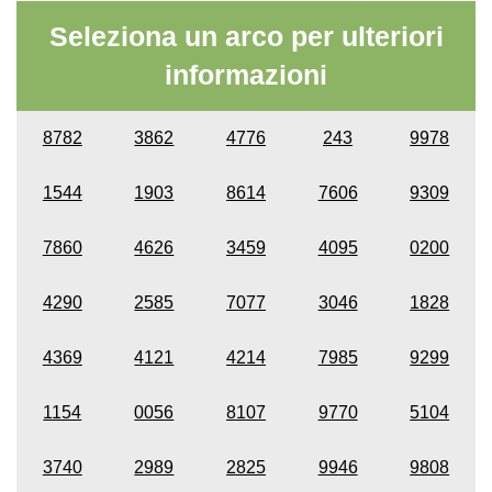
Seleziona un arco per ulteriori
informazioni
8782
3862
4776
243
9978
1544
1903
8614
7606
9309
7860
4626
3459
4095
0200
4290
2585
7077
3046
1828
4369
4121
4214
7985
9299
1154
0056
8107
9770
5104
3740
2989
2825
9946
9808