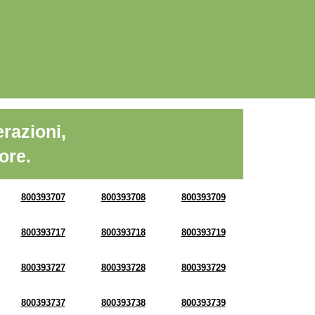
razioni,
ore.
800393707
800393708
800393709
800393717
800393718
800393719
800393727
800393728
800393729
800393737
800393738
800393739