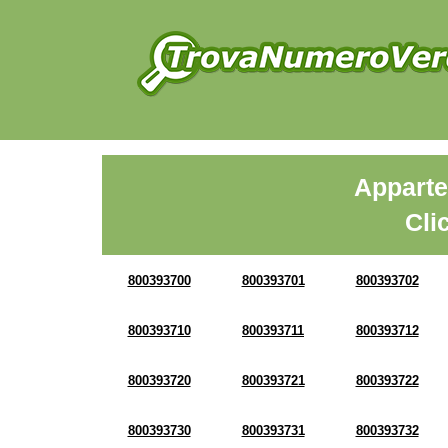
Apparte
Cli
800393700
800393701
800393702
800393710
800393711
800393712
800393720
800393721
800393722
800393730
800393731
800393732