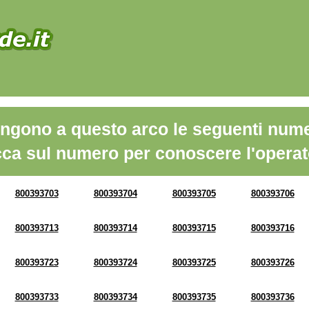
ngono a questo arco le seguenti nume
cca sul numero per conoscere l'operat
800393703
800393704
800393705
800393706
800393713
800393714
800393715
800393716
800393723
800393724
800393725
800393726
800393733
800393734
800393735
800393736