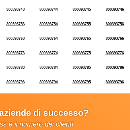
800393743
800393744
800393745
800393746
800393753
800393754
800393755
800393756
800393763
800393764
800393765
800393766
800393773
800393774
800393775
800393776
800393783
800393784
800393785
800393786
800393793
800393794
800393795
800393796
e aziende di successo?
s e il numero dei clienti