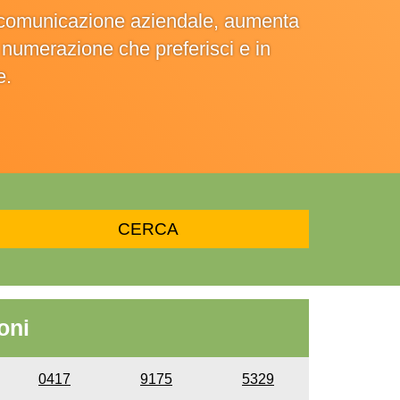
la comunicazione aziendale, aumenta
la numerazione che preferisci e in
e.
oni
0417
9175
5329