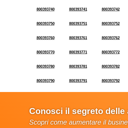
800393740
800393741
800393742
800393750
800393751
800393752
800393760
800393761
800393762
800393770
800393771
800393772
800393780
800393781
800393782
800393790
800393791
800393792
Conosci il segreto dell
Scopri come aumentare il busines