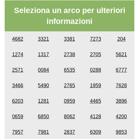
Seleziona un arco per ulteriori
informazioni
4682
3321
3381
7273
204
1274
1317
2738
2705
5621
2571
0084
6535
0288
6777
3466
5490
2765
1959
7628
6203
1281
0959
4465
3896
0659
6850
8062
4128
4200
7957
7981
2837
6309
9853