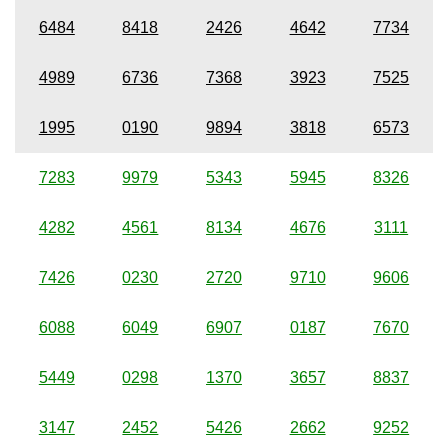
6484
8418
2426
4642
7734
4989
6736
7368
3923
7525
1995
0190
9894
3818
6573
7283
9979
5343
5945
8326
4282
4561
8134
4676
3111
7426
0230
2720
9710
9606
6088
6049
6907
0187
7670
5449
0298
1370
3657
8837
3147
2452
5426
2662
9252