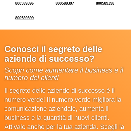
800589396
800589397
800589398
800589399
Conosci il segreto delle
aziende di successo?
Scopri come aumentare il business e il
numero dei clienti
Il segreto delle aziende di successo è il
numero verde! Il numero verde migliora la
comunicazione aziendale, aumenta il
business e la quantità di nuovi clienti.
Attivalo anche per la tua azienda. Scegli la