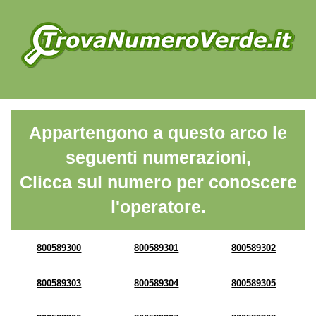
Appartengono a questo arco le
seguenti numerazioni,
Clicca sul numero per conoscere
l'operatore.
800589300
800589301
800589302
800589303
800589304
800589305