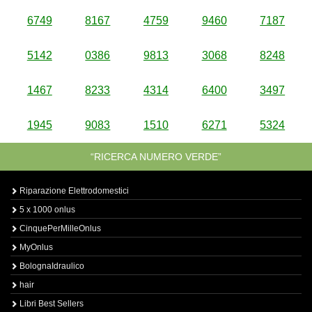
6749
8167
4759
9460
7187
5142
0386
9813
3068
8248
1467
8233
4314
6400
3497
1945
9083
1510
6271
5324
“RICERCA NUMERO VERDE”
Riparazione Elettrodomestici
5 x 1000 onlus
CinquePerMilleOnlus
MyOnlus
BolognaIdraulico
hair
Libri Best Sellers