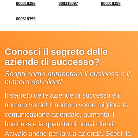
800318396
800318397
800318398
800318399
Conosci il segreto delle
aziende di successo?
Scopri come aumentare il business e il
numero dei clienti
Il segreto delle aziende di successo è il
numero verde! Il numero verde migliora la
comunicazione aziendale, aumenta il
business e la quantità di nuovi clienti.
Attivalo anche per la tua azienda. Scegli la