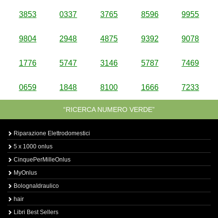
3853
0337
3765
8596
9955
9804
2948
4875
9392
9078
1776
5747
3146
5787
7469
0659
1848
8100
1666
7233
“RICERCA NUMERO VERDE”
Riparazione Elettrodomestici
5 x 1000 onlus
CinquePerMilleOnlus
MyOnlus
BolognaIdraulico
hair
Libri Best Sellers