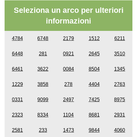
Seleziona un arco per ulteriori
informazioni
4784
6748
2179
1512
6211
6448
281
0921
2645
3510
6461
3622
0084
8504
1345
1229
3858
278
4404
2763
0331
9099
2497
7425
8975
2323
8334
1104
8681
2931
2581
233
1473
9844
4060