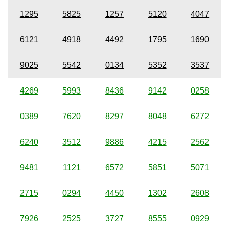
1295
5825
1257
5120
4047
6121
4918
4492
1795
1690
9025
5542
0134
5352
3537
4269
5993
8436
9142
0258
0389
7620
8297
8048
6272
6240
3512
9886
4215
2562
9481
1121
6572
5851
5071
2715
0294
4450
1302
2608
7926
2525
3727
8555
0929