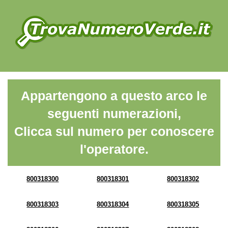
Appartengono a questo arco le
seguenti numerazioni,
Clicca sul numero per conoscere
l'operatore.
800318300
800318301
800318302
800318303
800318304
800318305