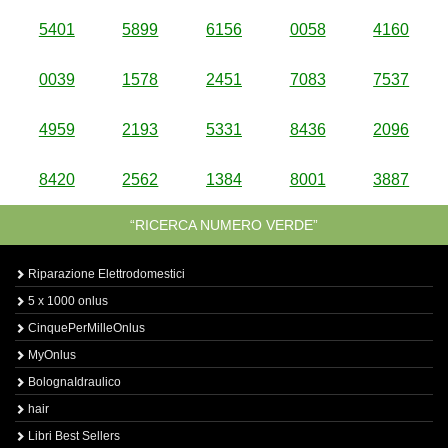
5401
5899
6156
0058
4160
0039
1578
2451
7083
7537
4959
2193
5331
8436
2096
8420
2562
1384
8001
3887
“RICERCA NUMERO VERDE”
Riparazione Elettrodomestici
5 x 1000 onlus
CinquePerMilleOnlus
MyOnlus
BolognaIdraulico
hair
Libri Best Sellers