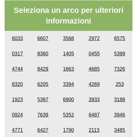
Seleziona un arco per ulteriori
informazioni
6033
6607
3568
2972
6575
0317
8360
1405
0455
5399
4744
8429
1663
4685
7326
8320
6205
3394
4269
253
1923
5397
6900
3933
3188
0924
7639
5352
6487
3946
4771
6427
1790
2113
3485