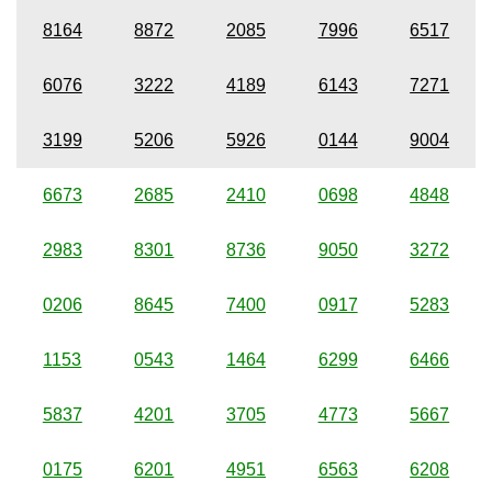
8164
8872
2085
7996
6517
6076
3222
4189
6143
7271
3199
5206
5926
0144
9004
6673
2685
2410
0698
4848
2983
8301
8736
9050
3272
0206
8645
7400
0917
5283
1153
0543
1464
6299
6466
5837
4201
3705
4773
5667
0175
6201
4951
6563
6208