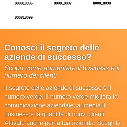
800818096
800818097
800818098
800818099
Conosci il segreto delle
aziende di successo?
Scopri come aumentare il business e il
numero dei clienti
Il segreto delle aziende di successo è il
numero verde! Il numero verde migliora la
comunicazione aziendale, aumenta il
business e la quantità di nuovi clienti.
Attivalo anche per la tua azienda. Scegli la