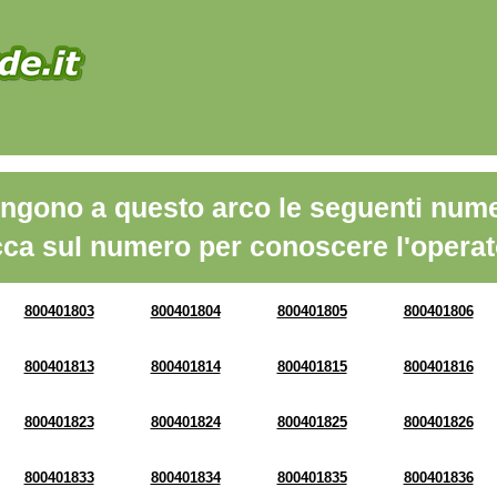
ngono a questo arco le seguenti nume
cca sul numero per conoscere l'operat
800401803
800401804
800401805
800401806
800401813
800401814
800401815
800401816
800401823
800401824
800401825
800401826
800401833
800401834
800401835
800401836