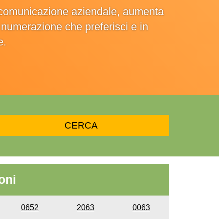
la comunicazione aziendale, aumenta
la numerazione che preferisci e in
e.
oni
0652
2063
0063