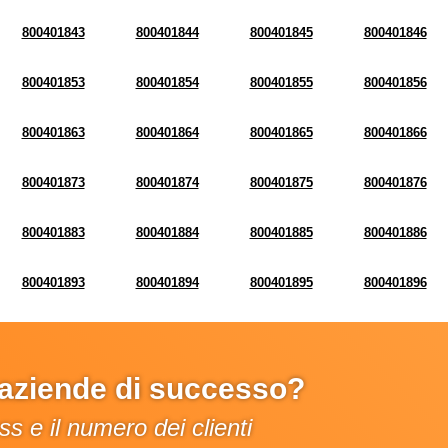
800401843
800401844
800401845
800401846
800401853
800401854
800401855
800401856
800401863
800401864
800401865
800401866
800401873
800401874
800401875
800401876
800401883
800401884
800401885
800401886
800401893
800401894
800401895
800401896
e aziende di successo?
s e il numero dei clienti