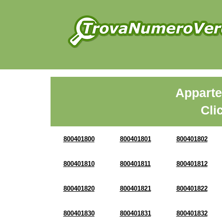
Apparte
Cli
800401800
800401801
800401802
800401810
800401811
800401812
800401820
800401821
800401822
800401830
800401831
800401832