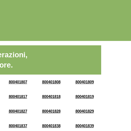
razioni,
ore.
800401807
800401808
800401809
800401817
800401818
800401819
800401827
800401828
800401829
800401837
800401838
800401839