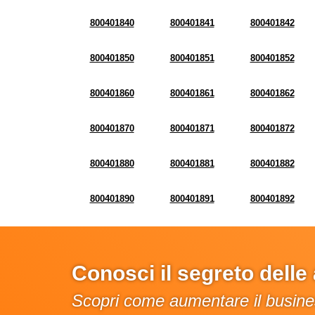
800401840
800401841
800401842
800401850
800401851
800401852
800401860
800401861
800401862
800401870
800401871
800401872
800401880
800401881
800401882
800401890
800401891
800401892
Conosci il segreto dell
Scopri come aumentare il busines