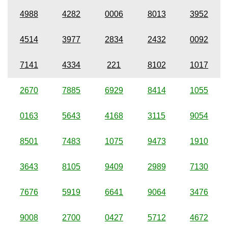
4988
4282
0006
8013
3952
4514
3977
2834
2432
0092
7141
4334
221
8102
1017
2670
7885
6929
8414
1055
0163
5643
4168
3115
9054
8501
7483
1075
9473
1910
3643
8105
9409
2989
7130
7676
5919
6641
9064
3476
9008
2700
0427
5712
4672