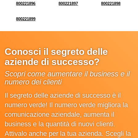
800221896
800221897
800221898
800221899
Conosci il segreto delle
aziende di successo?
Scopri come aumentare il business e il
numero dei clienti
Il segreto delle aziende di successo è il
numero verde! Il numero verde migliora la
comunicazione aziendale, aumenta il
business e la quantità di nuovi clienti.
Attivalo anche per la tua azienda. Scegli la