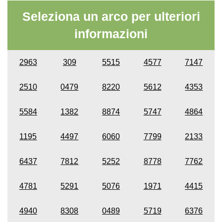
Seleziona un arco per ulteriori
informazioni
2963
309
5515
4577
7147
2510
0479
8220
5612
4353
5584
1382
8874
5747
4864
1195
4497
6060
7799
2133
6437
7812
5252
8778
7762
4781
5291
5076
1971
4415
4940
8308
0489
5719
6376