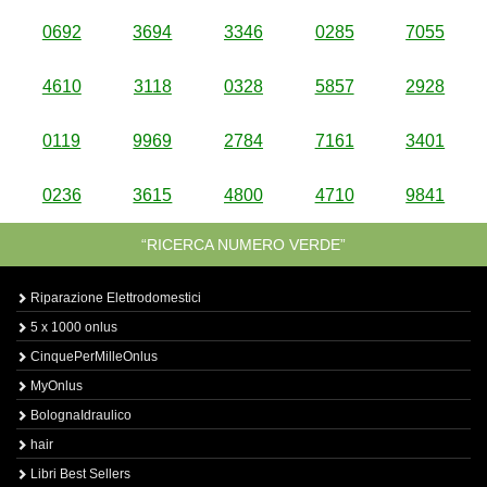
0692
3694
3346
0285
7055
4610
3118
0328
5857
2928
0119
9969
2784
7161
3401
0236
3615
4800
4710
9841
“RICERCA NUMERO VERDE”
Riparazione Elettrodomestici
5 x 1000 onlus
CinquePerMilleOnlus
MyOnlus
BolognaIdraulico
hair
Libri Best Sellers