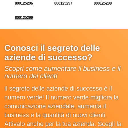
800125296
800125297
800125298
800125299
Conosci il segreto delle
aziende di successo?
Scopri come aumentare il business e il
numero dei clienti
Il segreto delle aziende di successo è il
numero verde! Il numero verde migliora la
comunicazione aziendale, aumenta il
business e la quantità di nuovi clienti.
Attivalo anche per la tua azienda. Scegli la