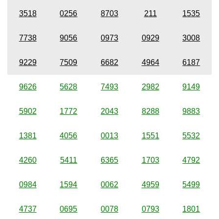
3518
0256
8703
211
1535
7738
9056
0973
0929
3008
9229
7509
6682
4964
6187
9626
5628
7493
2982
9149
5902
1772
2043
8288
9883
1381
4056
0013
1551
5532
4260
5411
6365
1703
4792
0984
1594
0062
4959
5499
4737
0695
0078
0793
1801