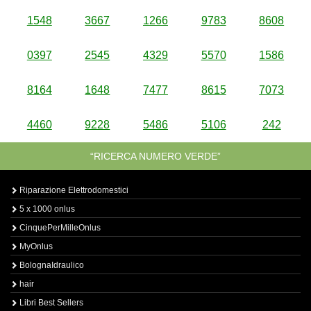
1548
3667
1266
9783
8608
0397
2545
4329
5570
1586
8164
1648
7477
8615
7073
4460
9228
5486
5106
242
“RICERCA NUMERO VERDE”
Riparazione Elettrodomestici
5 x 1000 onlus
CinquePerMilleOnlus
MyOnlus
BolognaIdraulico
hair
Libri Best Sellers