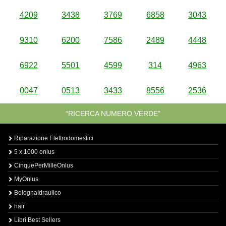
4209
3438
3769
6858
3043
9310
6200
7586
2489
4448
6922
5501
4599
314
4963
0047
0513
3433
8556
2536
“RICERCA NUMERO VERDE”
Riparazione Elettrodomestici
5 x 1000 onlus
CinquePerMilleOnlus
MyOnlus
BolognaIdraulico
hair
Libri Best Sellers