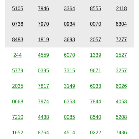
5105
7946
3364
8555
2118
0736
7970
0934
0070
6304
8483
1819
3693
2057
7277
244
4559
6070
1339
1527
5779
0395
7315
9671
3257
2035
7817
3149
6033
6026
0668
7974
6353
7844
4053
7210
4438
0085
8540
5208
1652
8764
4514
0222
7436