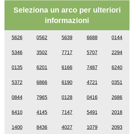
Seleziona un arco per ulteriori
informazioni
5626
0562
5639
6688
0144
5346
3502
7717
5707
2294
0135
6201
6166
7487
6240
5372
6866
6190
4721
0351
0844
7965
0128
0416
2686
6410
4145
7147
5491
2018
1400
8436
4027
1079
2093