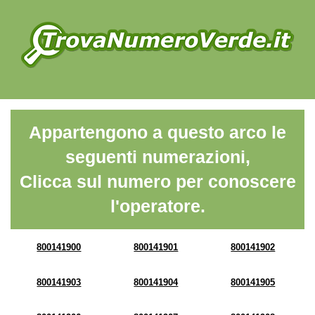
Appartengono a questo arco le
seguenti numerazioni,
Clicca sul numero per conoscere
l'operatore.
800141900
800141901
800141902
800141903
800141904
800141905