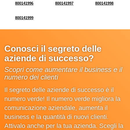
800141996
800141997
800141998
800141999
Conosci il segreto delle
aziende di successo?
Scopri come aumentare il business e il
numero dei clienti
Il segreto delle aziende di successo è il
numero verde! Il numero verde migliora la
comunicazione aziendale, aumenta il
business e la quantità di nuovi clienti.
Attivalo anche per la tua azienda. Scegli la