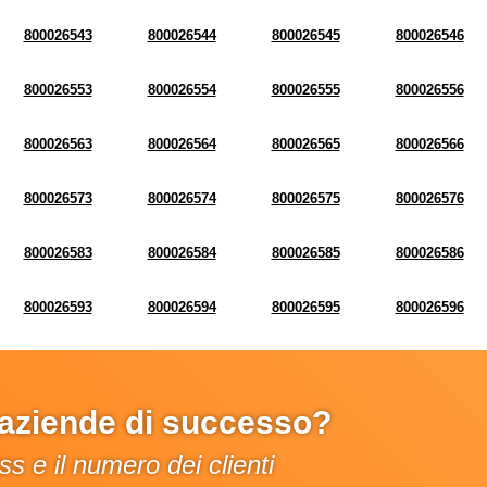
800026543
800026544
800026545
800026546
800026553
800026554
800026555
800026556
800026563
800026564
800026565
800026566
800026573
800026574
800026575
800026576
800026583
800026584
800026585
800026586
800026593
800026594
800026595
800026596
e aziende di successo?
s e il numero dei clienti