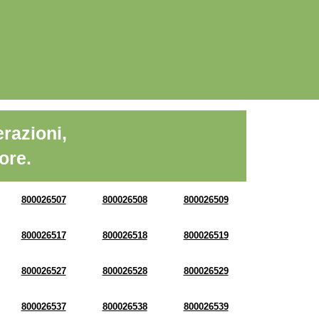
razioni,
ore.
800026507
800026508
800026509
800026517
800026518
800026519
800026527
800026528
800026529
800026537
800026538
800026539