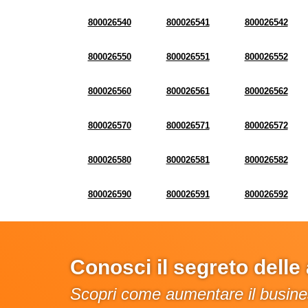
800026540
800026541
800026542
800026550
800026551
800026552
800026560
800026561
800026562
800026570
800026571
800026572
800026580
800026581
800026582
800026590
800026591
800026592
Conosci il segreto dell
Scopri come aumentare il busines