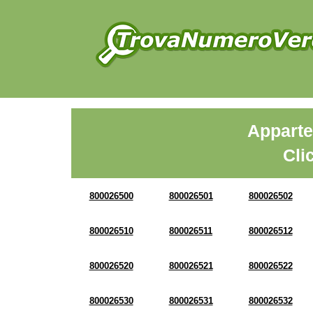
Apparte
Cli
800026500
800026501
800026502
800026510
800026511
800026512
800026520
800026521
800026522
800026530
800026531
800026532