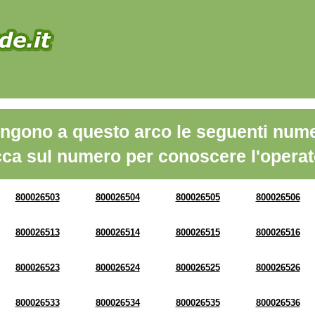
ngono a questo arco le seguenti nume
cca sul numero per conoscere l'operat
800026503
800026504
800026505
800026506
800026513
800026514
800026515
800026516
800026523
800026524
800026525
800026526
800026533
800026534
800026535
800026536