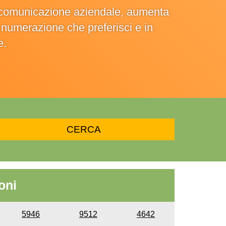
la comunicazione aziendale, aumenta
la numerazione che preferisci e in
e.
oni
5946
9512
4642