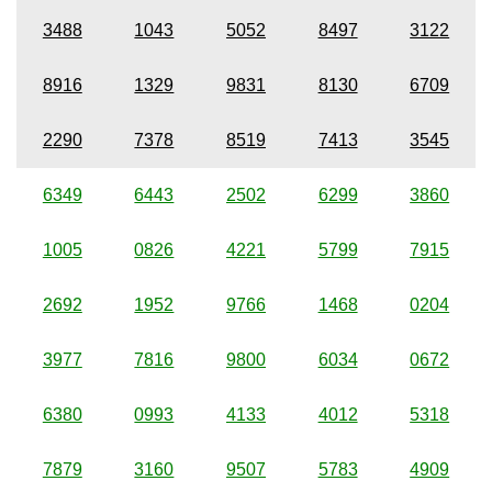
3488
1043
5052
8497
3122
8916
1329
9831
8130
6709
2290
7378
8519
7413
3545
6349
6443
2502
6299
3860
1005
0826
4221
5799
7915
2692
1952
9766
1468
0204
3977
7816
9800
6034
0672
6380
0993
4133
4012
5318
7879
3160
9507
5783
4909