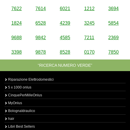
7622
7614
6021
1212
3694
1824
6528
4239
3245
5854
9688
9842
4585
7211
2369
3398
9878
8528
0170
7850
“RICERCA NUMERO VERDE”
Riparazione Elettrodomestici
5 x 1000 onlus
CinquePerMilleOnlus
MyOnlus
BolognaIdraulico
hair
Libri Best Sellers