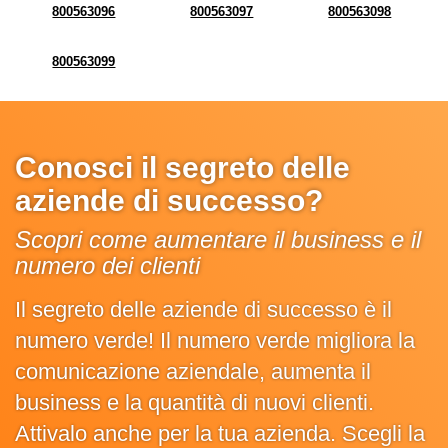
800563096
800563097
800563098
800563099
Conosci il segreto delle
aziende di successo?
Scopri come aumentare il business e il
numero dei clienti
Il segreto delle aziende di successo è il
numero verde! Il numero verde migliora la
comunicazione aziendale, aumenta il
business e la quantità di nuovi clienti.
Attivalo anche per la tua azienda. Scegli la