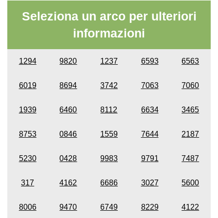
Seleziona un arco per ulteriori
informazioni
1294
9820
1237
6593
6563
6019
8694
3742
7063
7060
1939
6460
8112
6634
3465
8753
0846
1559
7644
2187
5230
0428
9983
9791
7487
317
4162
6686
3027
5600
8006
9470
6749
8229
4122