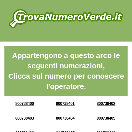
Appartengono a questo arco le
seguenti numerazioni,
Clicca sul numero per conoscere
l'operatore.
800738400
800738401
800738402
800738403
800738404
800738405