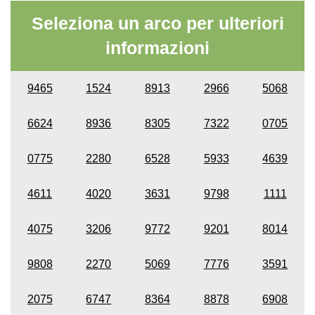
Seleziona un arco per ulteriori
informazioni
9465
1524
8913
2966
5068
6624
8936
8305
7322
0705
0775
2280
6528
5933
4639
4611
4020
3631
9798
1111
4075
3206
9772
9201
8014
9808
2270
5069
7776
3591
2075
6747
8364
8878
6908