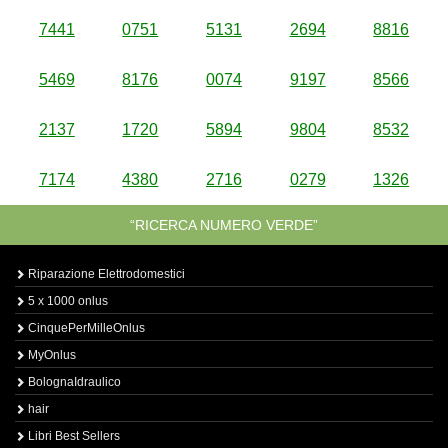
7441
0751
5131
2694
8816
5469
8176
0074
9197
8566
2137
1720
5894
9804
8532
7174
4380
2716
0279
1326
“RICERCA NUMERO VERDE”
Riparazione Elettrodomestici
5 x 1000 onlus
CinquePerMilleOnlus
MyOnlus
BolognaIdraulico
hair
Libri Best Sellers