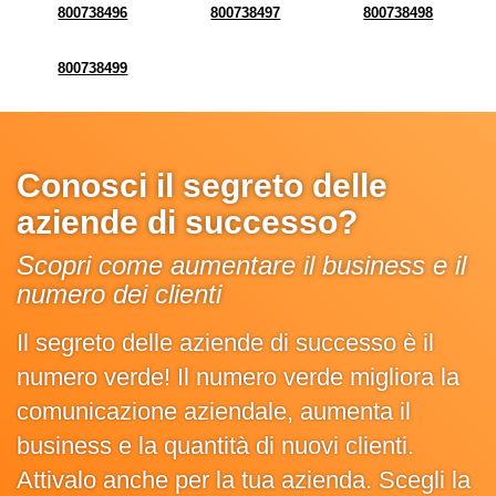
800738496
800738497
800738498
800738499
Conosci il segreto delle
aziende di successo?
Scopri come aumentare il business e il
numero dei clienti
Il segreto delle aziende di successo è il
numero verde! Il numero verde migliora la
comunicazione aziendale, aumenta il
business e la quantità di nuovi clienti.
Attivalo anche per la tua azienda. Scegli la