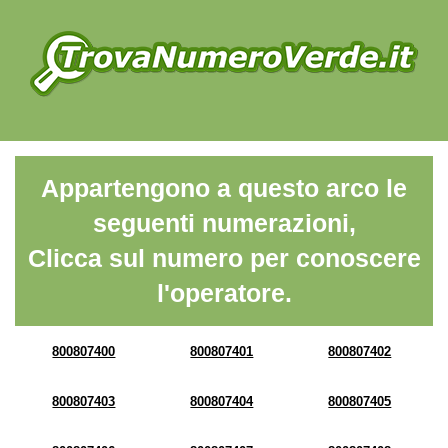
Appartengono a questo arco le
seguenti numerazioni,
Clicca sul numero per conoscere
l'operatore.
800807400
800807401
800807402
800807403
800807404
800807405