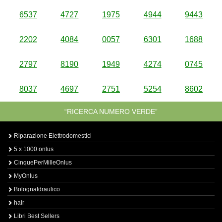
6537
4727
1975
4944
9443
2202
4084
0057
6301
1688
2797
8190
1949
4274
0745
8037
4697
2751
5254
8602
“RICERCA NUMERO VERDE”
Riparazione Elettrodomestici
5 x 1000 onlus
CinquePerMilleOnlus
MyOnlus
BolognaIdraulico
hair
Libri Best Sellers