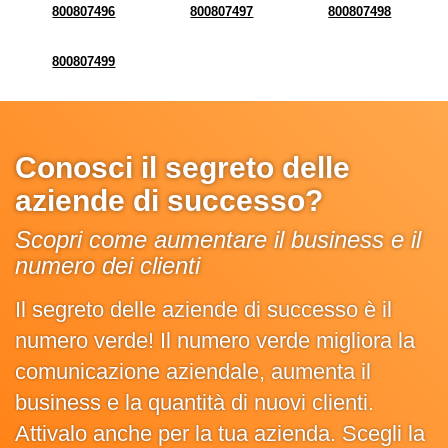
800807496
800807497
800807498
800807499
Conosci il segreto delle
aziende di successo?
Scopri come aumentare il business e il
numero dei clienti
Il segreto delle aziende di successo è il
numero verde! Il numero verde migliora la
comunicazione aziendale, aumenta il
business e la quantità di nuovi clienti.
Attivalo anche per la tua azienda. Scegli la