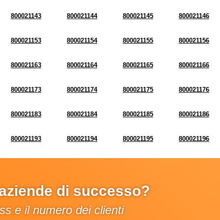
800021143
800021144
800021145
800021146
800021153
800021154
800021155
800021156
800021163
800021164
800021165
800021166
800021173
800021174
800021175
800021176
800021183
800021184
800021185
800021186
800021193
800021194
800021195
800021196
e aziende di successo?
s e il numero dei clienti