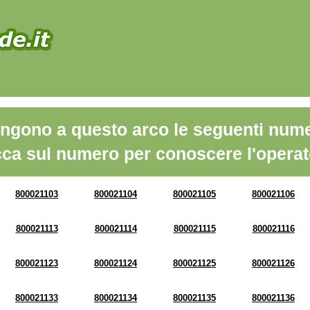
ngono a questo arco le seguenti nume
cca sul numero per conoscere l'operat
800021103
800021104
800021105
800021106
800021113
800021114
800021115
800021116
800021123
800021124
800021125
800021126
800021133
800021134
800021135
800021136