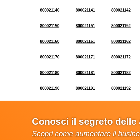
800021140
800021141
800021142
800021150
800021151
800021152
800021160
800021161
800021162
800021170
800021171
800021172
800021180
800021181
800021182
800021190
800021191
800021192
Conosci il segreto dell
Scopri come aumentare il busines