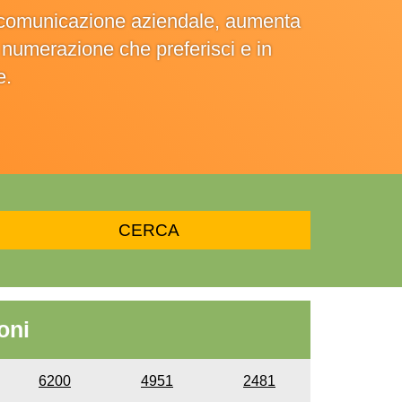
la comunicazione aziendale, aumenta
la numerazione che preferisci e in
e.
oni
6200
4951
2481