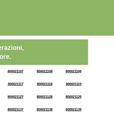
razioni,
ore.
800021107
800021108
800021109
800021117
800021118
800021119
800021127
800021128
800021129
800021137
800021138
800021139