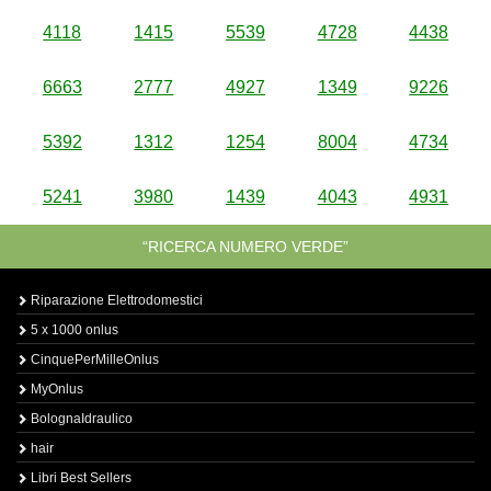
4118
1415
5539
4728
4438
6663
2777
4927
1349
9226
5392
1312
1254
8004
4734
5241
3980
1439
4043
4931
“RICERCA NUMERO VERDE”
Riparazione Elettrodomestici
5 x 1000 onlus
CinquePerMilleOnlus
MyOnlus
BolognaIdraulico
hair
Libri Best Sellers