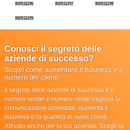
800932296
800932297
800932298
800932299
Conosci il segreto delle
aziende di successo?
Scopri come aumentare il business e il
numero dei clienti
Il segreto delle aziende di successo è il
numero verde! Il numero verde migliora la
comunicazione aziendale, aumenta il
business e la quantità di nuovi clienti.
Attivalo anche per la tua azienda. Scegli la