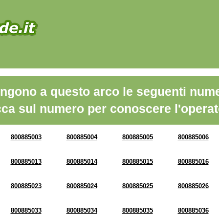
ngono a questo arco le seguenti nume
cca sul numero per conoscere l'operat
800885003
800885004
800885005
800885006
800885013
800885014
800885015
800885016
800885023
800885024
800885025
800885026
800885033
800885034
800885035
800885036