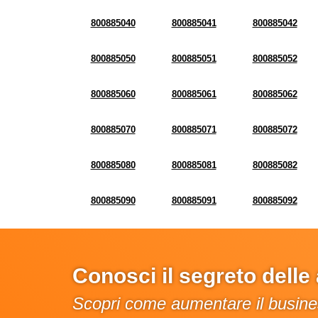
800885040
800885041
800885042
800885050
800885051
800885052
800885060
800885061
800885062
800885070
800885071
800885072
800885080
800885081
800885082
800885090
800885091
800885092
Conosci il segreto dell
Scopri come aumentare il busines