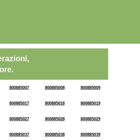
razioni,
ore.
800885007
800885008
800885009
800885017
800885018
800885019
800885027
800885028
800885029
800885037
800885038
800885039