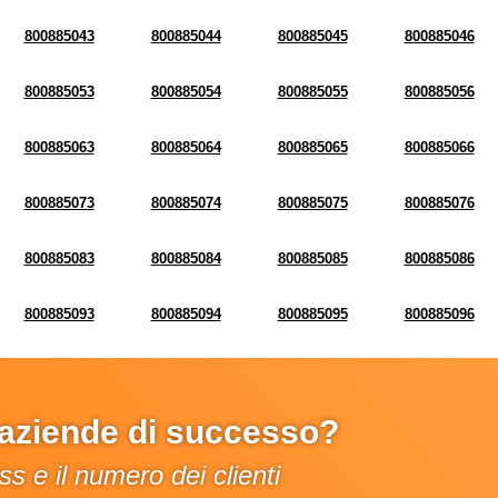
800885043
800885044
800885045
800885046
800885053
800885054
800885055
800885056
800885063
800885064
800885065
800885066
800885073
800885074
800885075
800885076
800885083
800885084
800885085
800885086
800885093
800885094
800885095
800885096
e aziende di successo?
s e il numero dei clienti