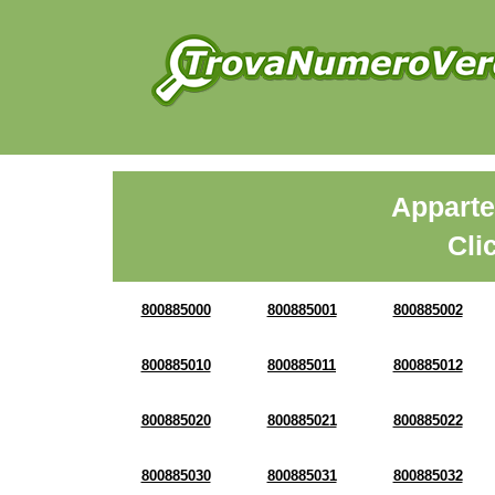
Apparte
Cli
800885000
800885001
800885002
800885010
800885011
800885012
800885020
800885021
800885022
800885030
800885031
800885032