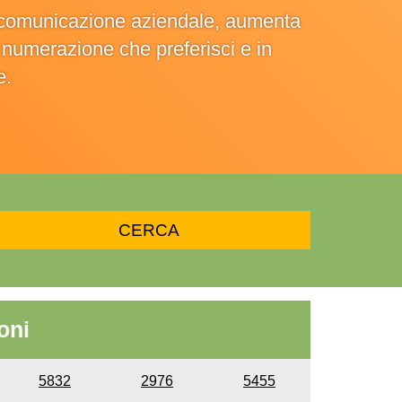
la comunicazione aziendale, aumenta
la numerazione che preferisci e in
e.
oni
5832
2976
5455