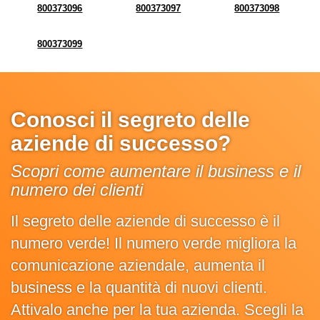
800373096
800373097
800373098
800373099
Conosci il segreto delle
aziende di successo?
Scopri come aumentare il business e il
numero dei clienti
Il segreto delle aziende di successo è il
numero verde! Il numero verde migliora la
comunicazione aziendale, aumenta il
business e la quantità di nuovi clienti.
Attivalo anche per la tua azienda. Scegli la