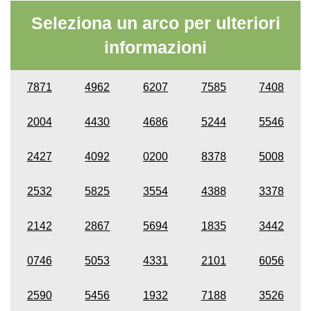
Seleziona un arco per ulteriori
informazioni
7871
4962
6207
7585
7408
2004
4430
4686
5244
5546
2427
4092
0200
8378
5008
2532
5825
3554
4388
3378
2142
2867
5694
1835
3442
0746
5053
4331
2101
6056
2590
5456
1932
7188
3526