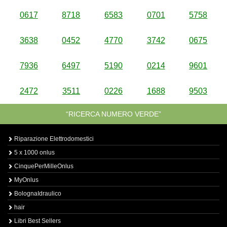
0617
8718
6583
0701
5758
3638
0452
4770
3742
0675
7936
6497
5190
0214
9601
2472
3511
0226
1688
9503
“RICERCA NUMERO VERDE”
Riparazione Elettrodomestici
5 x 1000 onlus
CinquePerMilleOnlus
MyOnlus
BolognaIdraulico
hair
Libri Best Sellers