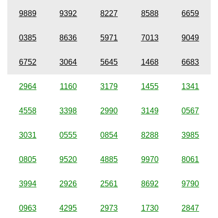
9889
9392
8227
8588
6659
0385
8636
5971
7013
9049
6752
3064
5645
1468
6683
2964
1160
3179
1455
1341
4558
3398
2990
3149
0567
3031
0555
0854
8288
3985
0805
9520
4885
9970
8061
3994
2926
2561
8692
9790
0963
4295
2973
1730
2847