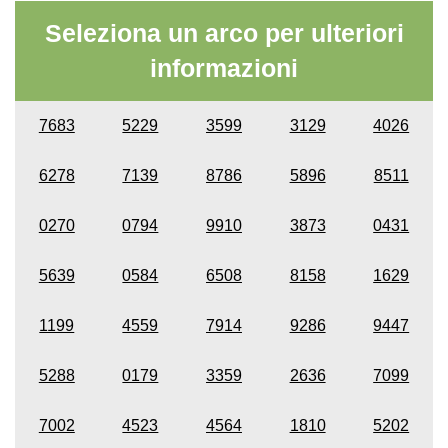
Seleziona un arco per ulteriori
informazioni
7683
5229
3599
3129
4026
6278
7139
8786
5896
8511
0270
0794
9910
3873
0431
5639
0584
6508
8158
1629
1199
4559
7914
9286
9447
5288
0179
3359
2636
7099
7002
4523
4564
1810
5202