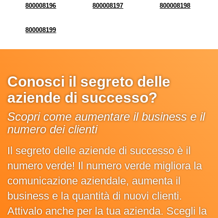
800008196
800008197
800008198
800008199
Conosci il segreto delle
aziende di successo?
Scopri come aumentare il business e il
numero dei clienti
Il segreto delle aziende di successo è il
numero verde! Il numero verde migliora la
comunicazione aziendale, aumenta il
business e la quantità di nuovi clienti.
Attivalo anche per la tua azienda. Scegli la