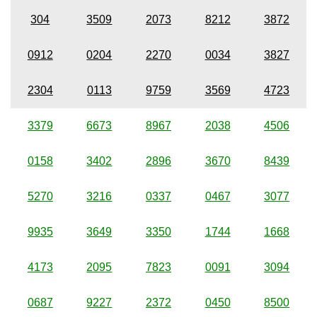
304
3509
2073
8212
3872
0912
0204
2270
0034
3827
2304
0113
9759
3569
4723
3379
6673
8967
2038
4506
0158
3402
2896
3670
8439
5270
3216
0337
0467
3077
9935
3649
3350
1744
1668
4173
2095
7823
0091
3094
0687
9227
2372
0450
8500