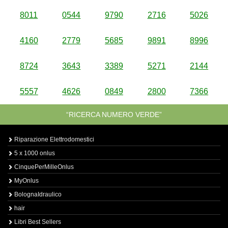
8011
0544
9790
2716
5026
4160
2779
5685
9891
8996
8724
3643
3389
5271
2144
5557
4626
0849
2800
7366
“RICERCA NUMERO VERDE”
Riparazione Elettrodomestici
5 x 1000 onlus
CinquePerMilleOnlus
MyOnlus
BolognaIdraulico
hair
Libri Best Sellers