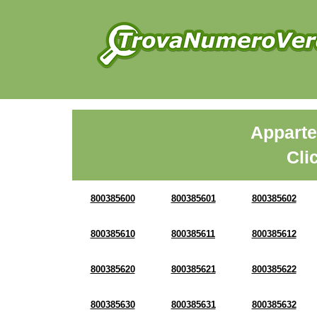
Apparte
Cli
800385600
800385601
800385602
800385610
800385611
800385612
800385620
800385621
800385622
800385630
800385631
800385632