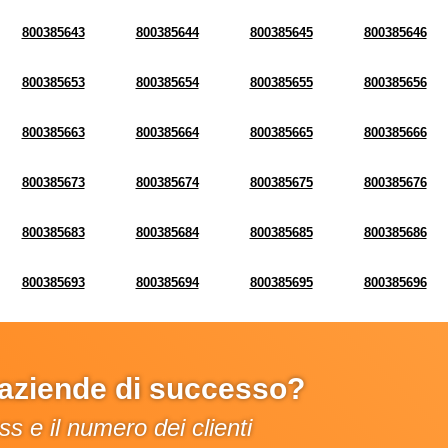
800385643
800385644
800385645
800385646
800385653
800385654
800385655
800385656
800385663
800385664
800385665
800385666
800385673
800385674
800385675
800385676
800385683
800385684
800385685
800385686
800385693
800385694
800385695
800385696
e aziende di successo?
s e il numero dei clienti