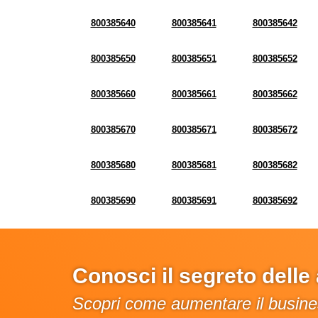
800385640
800385641
800385642
800385650
800385651
800385652
800385660
800385661
800385662
800385670
800385671
800385672
800385680
800385681
800385682
800385690
800385691
800385692
Conosci il segreto dell
Scopri come aumentare il busines