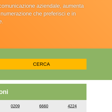
la comunicazione aziendale, aumenta
la numerazione che preferisci e in
e.
oni
0209
6660
4224