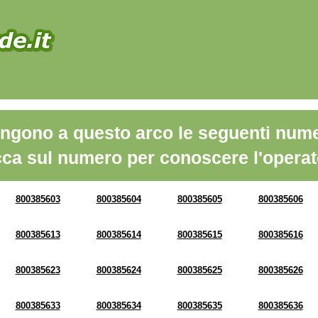
ngono a questo arco le seguenti nume
cca sul numero per conoscere l'operat
800385603
800385604
800385605
800385606
800385613
800385614
800385615
800385616
800385623
800385624
800385625
800385626
800385633
800385634
800385635
800385636