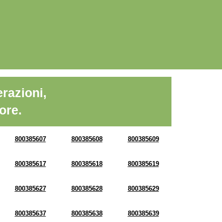
razioni,
ore.
800385607
800385608
800385609
800385617
800385618
800385619
800385627
800385628
800385629
800385637
800385638
800385639