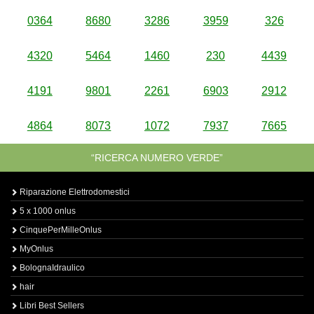
0364
8680
3286
3959
326
4320
5464
1460
230
4439
4191
9801
2261
6903
2912
4864
8073
1072
7937
7665
“RICERCA NUMERO VERDE”
Riparazione Elettrodomestici
5 x 1000 onlus
CinquePerMilleOnlus
MyOnlus
BolognaIdraulico
hair
Libri Best Sellers