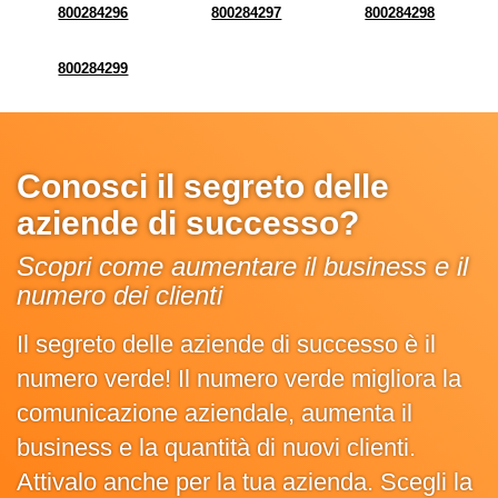
800284296
800284297
800284298
800284299
Conosci il segreto delle
aziende di successo?
Scopri come aumentare il business e il
numero dei clienti
Il segreto delle aziende di successo è il
numero verde! Il numero verde migliora la
comunicazione aziendale, aumenta il
business e la quantità di nuovi clienti.
Attivalo anche per la tua azienda. Scegli la