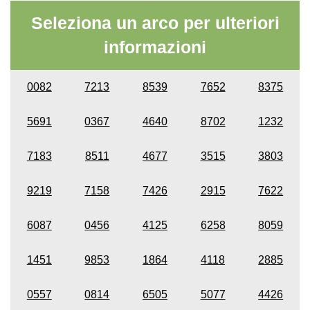
Seleziona un arco per ulteriori
informazioni
0082
7213
8539
7652
8375
5691
0367
4640
8702
1232
7183
8511
4677
3515
3803
9219
7158
7426
2915
7622
6087
0456
4125
6258
8059
1451
9853
1864
4118
2885
0557
0814
6505
5077
4426