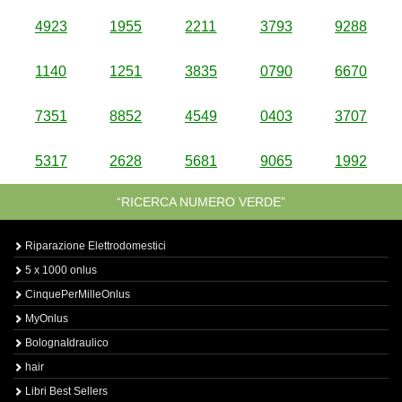
4923
1955
2211
3793
9288
1140
1251
3835
0790
6670
7351
8852
4549
0403
3707
5317
2628
5681
9065
1992
“RICERCA NUMERO VERDE”
Riparazione Elettrodomestici
5 x 1000 onlus
CinquePerMilleOnlus
MyOnlus
BolognaIdraulico
hair
Libri Best Sellers