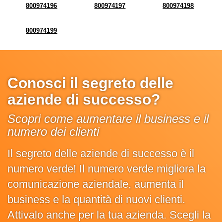
800974196
800974197
800974198
800974199
Conosci il segreto delle
aziende di successo?
Scopri come aumentare il business e il
numero dei clienti
Il segreto delle aziende di successo è il
numero verde! Il numero verde migliora la
comunicazione aziendale, aumenta il
business e la quantità di nuovi clienti.
Attivalo anche per la tua azienda. Scegli la