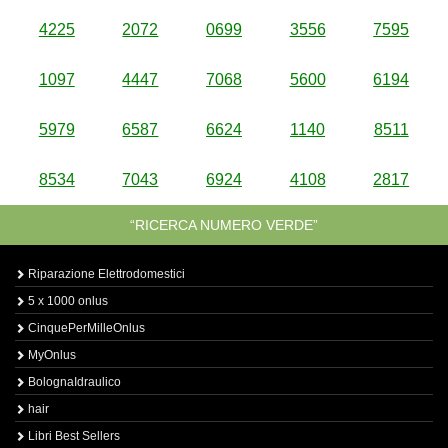
4225
2072
0699
3556
7595
1097
4447
7068
5600
6194
5979
6587
6624
1140
8511
8534
7043
6924
4108
2817
“RICERCA NUMERO VERDE”
Riparazione Elettrodomestici
5 x 1000 onlus
CinquePerMilleOnlus
MyOnlus
BolognaIdraulico
hair
Libri Best Sellers