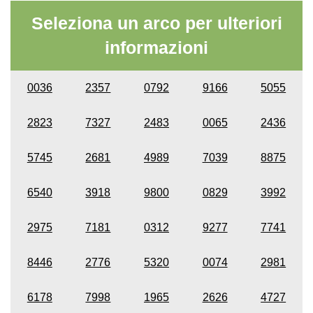
Seleziona un arco per ulteriori
informazioni
0036
2357
0792
9166
5055
2823
7327
2483
0065
2436
5745
2681
4989
7039
8875
6540
3918
9800
0829
3992
2975
7181
0312
9277
7741
8446
2776
5320
0074
2981
6178
7998
1965
2626
4727