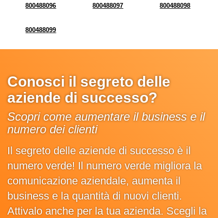
800488096
800488097
800488098
800488099
Conosci il segreto delle
aziende di successo?
Scopri come aumentare il business e il
numero dei clienti
Il segreto delle aziende di successo è il
numero verde! Il numero verde migliora la
comunicazione aziendale, aumenta il
business e la quantità di nuovi clienti.
Attivalo anche per la tua azienda. Scegli la