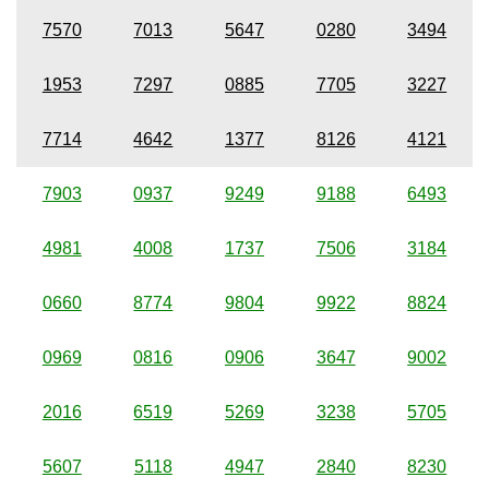
7570
7013
5647
0280
3494
1953
7297
0885
7705
3227
7714
4642
1377
8126
4121
7903
0937
9249
9188
6493
4981
4008
1737
7506
3184
0660
8774
9804
9922
8824
0969
0816
0906
3647
9002
2016
6519
5269
3238
5705
5607
5118
4947
2840
8230