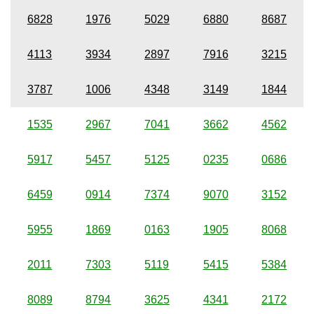
6828
1976
5029
6880
8687
4113
3934
2897
7916
3215
3787
1006
4348
3149
1844
1535
2967
7041
3662
4562
5917
5457
5125
0235
0686
6459
0914
7374
9070
3152
5955
1869
0163
1905
8068
2011
7303
5119
5415
5384
8089
8794
3625
4341
2172