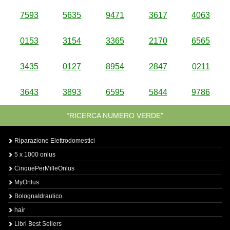
7593
5635
9471
3617
4063
0153
3154
3365
2170
6565
3435
0127
8954
2847
0211
3643
3893
6595
5844
9786
“RICERCA NUMERO VERDE”
Riparazione Elettrodomestici
5 x 1000 onlus
CinquePerMilleOnlus
MyOnlus
BolognaIdraulico
hair
Libri Best Sellers