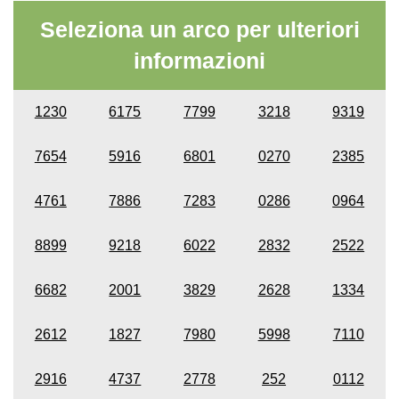
Seleziona un arco per ulteriori
informazioni
1230
6175
7799
3218
9319
7654
5916
6801
0270
2385
4761
7886
7283
0286
0964
8899
9218
6022
2832
2522
6682
2001
3829
2628
1334
2612
1827
7980
5998
7110
2916
4737
2778
252
0112