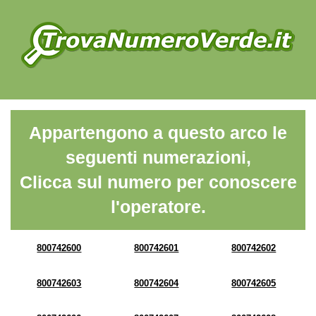
Appartengono a questo arco le
seguenti numerazioni,
Clicca sul numero per conoscere
l'operatore.
800742600
800742601
800742602
800742603
800742604
800742605