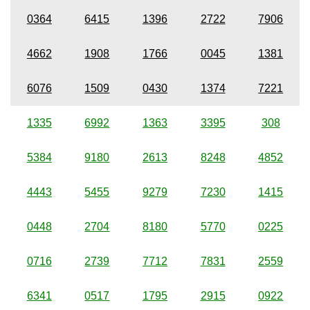
0364
6415
1396
2722
7906
4662
1908
1766
0045
1381
6076
1509
0430
1374
7221
1335
6992
1363
3395
308
5384
9180
2613
8248
4852
4443
5455
9279
7230
1415
0448
2704
8180
5770
0225
0716
2739
7712
7831
2559
6341
0517
1795
2915
0922