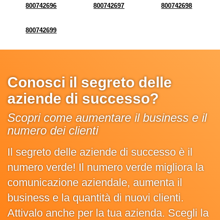
800742696
800742697
800742698
800742699
Conosci il segreto delle
aziende di successo?
Scopri come aumentare il business e il
numero dei clienti
Il segreto delle aziende di successo è il
numero verde! Il numero verde migliora la
comunicazione aziendale, aumenta il
business e la quantità di nuovi clienti.
Attivalo anche per la tua azienda. Scegli la