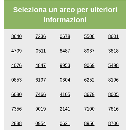
Seleziona un arco per ulteriori
informazioni
8640
7236
0678
5508
8601
4709
0511
8487
8937
3818
4076
4847
9953
9069
5498
0853
6197
0304
6252
8196
6080
7466
4105
3679
8005
7356
9019
2141
7100
7816
2888
0954
0621
8956
8706