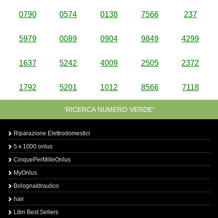
0790
0574
0138
7566
237
5979
0089
0904
9849
4299
1637
5242
4009
2505
2372
1792
5201
1012
8566
7118
“RICERCA NUMERO VERDE”
Riparazione Elettrodomestici
5 x 1000 onlus
CinquePerMilleOnlus
MyOnlus
BolognaIdraulico
hair
Libri Best Sellers