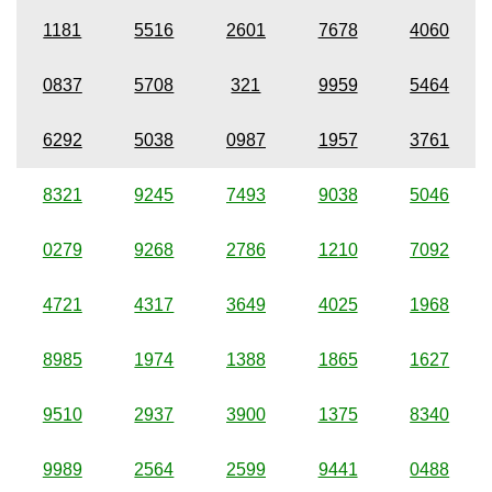
1181
5516
2601
7678
4060
0837
5708
321
9959
5464
6292
5038
0987
1957
3761
8321
9245
7493
9038
5046
0279
9268
2786
1210
7092
4721
4317
3649
4025
1968
8985
1974
1388
1865
1627
9510
2937
3900
1375
8340
9989
2564
2599
9441
0488