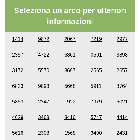
Seleziona un arco per ulteriori
informazioni
1414
9872
2067
7219
2977
2357
4722
6861
0591
3898
3172
5570
8697
2565
2657
6823
9893
5668
5911
8764
5853
2347
1922
7979
6021
4629
3469
8416
5747
4414
5616
2303
1568
3490
2431