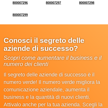
800007296
800007297
800007298
800007299
Conosci il segreto delle
aziende di successo?
Scopri come aumentare il business e il
numero dei clienti
Il segreto delle aziende di successo è il
numero verde! Il numero verde migliora la
comunicazione aziendale, aumenta il
business e la quantità di nuovi clienti.
Attivalo anche per la tua azienda. Scegli la