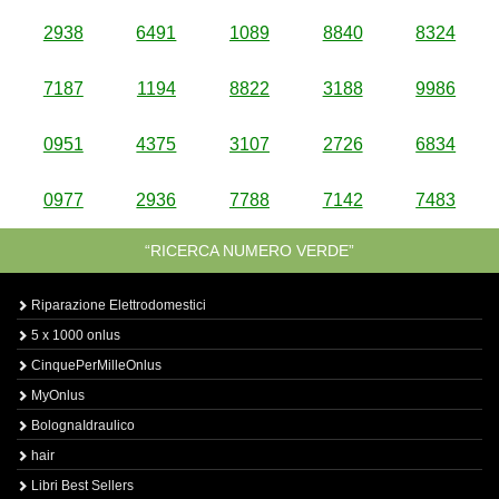
2938
6491
1089
8840
8324
7187
1194
8822
3188
9986
0951
4375
3107
2726
6834
0977
2936
7788
7142
7483
“RICERCA NUMERO VERDE”
Riparazione Elettrodomestici
5 x 1000 onlus
CinquePerMilleOnlus
MyOnlus
BolognaIdraulico
hair
Libri Best Sellers