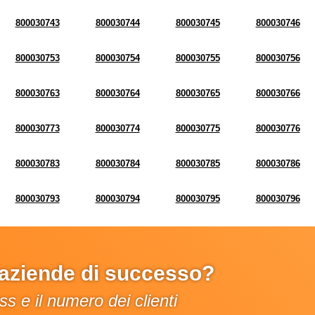
800030743
800030744
800030745
800030746
800030753
800030754
800030755
800030756
800030763
800030764
800030765
800030766
800030773
800030774
800030775
800030776
800030783
800030784
800030785
800030786
800030793
800030794
800030795
800030796
e aziende di successo?
s e il numero dei clienti