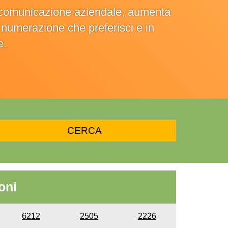
la comunicazione aziendale, aumenta
la numerazione che preferisci e in
e.
oni
6212
2505
2226