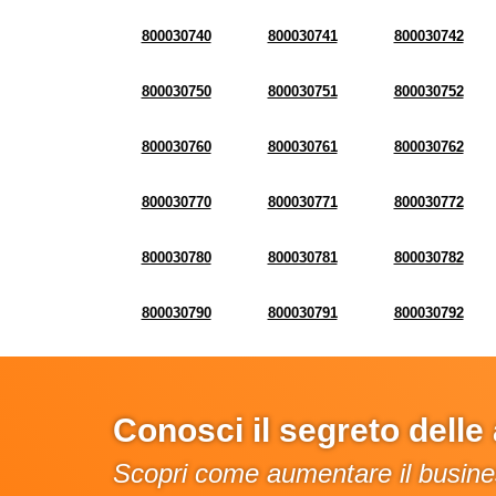
800030740
800030741
800030742
800030750
800030751
800030752
800030760
800030761
800030762
800030770
800030771
800030772
800030780
800030781
800030782
800030790
800030791
800030792
Conosci il segreto dell
Scopri come aumentare il busines