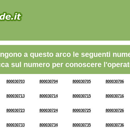
ngono a questo arco le seguenti nume
cca sul numero per conoscere l'operat
800030703
800030704
800030705
800030706
800030713
800030714
800030715
800030716
800030723
800030724
800030725
800030726
800030733
800030734
800030735
800030736