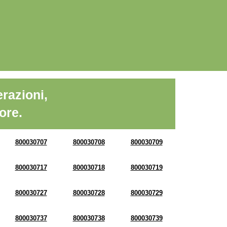
razioni,
ore.
800030707
800030708
800030709
800030717
800030718
800030719
800030727
800030728
800030729
800030737
800030738
800030739