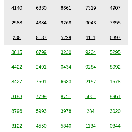
4140
6830
8661
7319
4907
2588
4384
9268
9043
7355
288
8187
5229
1111
6397
8815
0799
3230
9234
5295
4422
2491
0434
9284
8092
8427
7501
6633
2157
1578
3183
7799
8751
5001
8961
8796
5993
3978
284
3020
3122
4550
5840
1134
0844