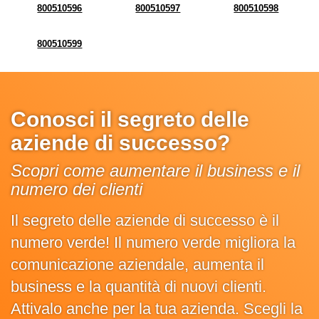
800510596
800510597
800510598
800510599
Conosci il segreto delle
aziende di successo?
Scopri come aumentare il business e il
numero dei clienti
Il segreto delle aziende di successo è il
numero verde! Il numero verde migliora la
comunicazione aziendale, aumenta il
business e la quantità di nuovi clienti.
Attivalo anche per la tua azienda. Scegli la