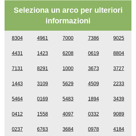
Seleziona un arco per ulteriori
informazioni
8304
4961
7000
7386
9025
4431
1423
6208
0619
8804
7131
8291
1000
3673
3727
1443
3109
5629
4509
2233
5464
0169
5483
1894
3439
0412
1558
4097
0332
9089
0237
6763
3684
0978
4184