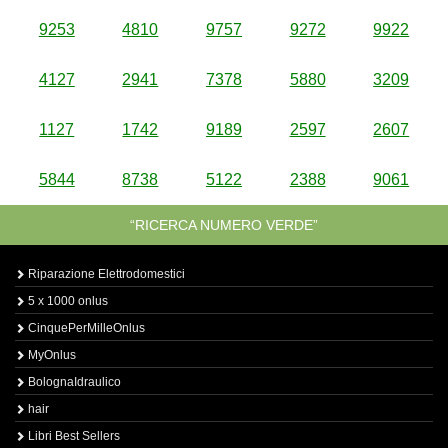
9253
4810
9757
9272
9922
4127
2941
7378
5880
3209
1127
1742
9189
2597
2607
5844
8738
5122
2388
9061
“RICERCA NUMERO VERDE”
Riparazione Elettrodomestici
5 x 1000 onlus
CinquePerMilleOnlus
MyOnlus
BolognaIdraulico
hair
Libri Best Sellers