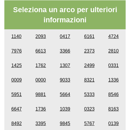
Seleziona un arco per ulteriori
informazioni
1140
2093
0417
6161
4724
7976
6613
3366
2373
2810
1425
1762
1307
2499
0331
0009
0000
9033
8321
1336
5951
9881
5664
5333
8546
6647
1736
1039
0323
8163
8492
3395
9845
5767
0139