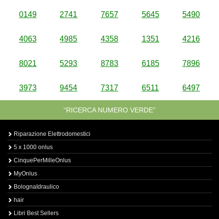
0149
2741
7657
5645
5490
4063
4985
4358
1351
4216
8021
5293
8783
6185
7896
3973
9454
7317
6511
6497
“RICERCA NUMERO VERDE”
Riparazione Elettrodomestici
5 x 1000 onlus
CinquePerMilleOnlus
MyOnlus
BolognaIdraulico
hair
Libri Best Sellers