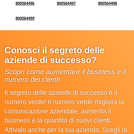
800564496
800564497
800564498
800564499
Conosci il segreto delle
aziende di successo?
Scopri come aumentare il business e il
numero dei clienti
Il segreto delle aziende di successo è il
numero verde! Il numero verde migliora la
comunicazione aziendale, aumenta il
business e la quantità di nuovi clienti.
Attivalo anche per la tua azienda. Scegli la