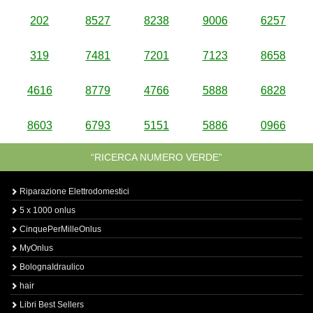
202
8527
8238
9006
6257
319
7481
7201
7123
8658
4616
8779
4766
5888
6828
8603
6793
5151
5886
0966
“RICERCA NUMERO VERDE”
Riparazione Elettrodomestici
5 x 1000 onlus
CinquePerMilleOnlus
MyOnlus
BolognaIdraulico
hair
Libri Best Sellers