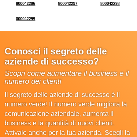
800042296
800042297
800042298
800042299
Conosci il segreto delle
aziende di successo?
Scopri come aumentare il business e il
numero dei clienti
Il segreto delle aziende di successo è il
numero verde! Il numero verde migliora la
comunicazione aziendale, aumenta il
business e la quantità di nuovi clienti.
Attivalo anche per la tua azienda. Scegli la