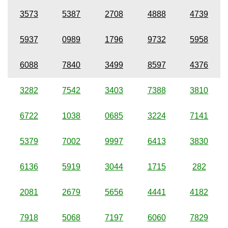
3573
5387
2708
4888
4739
5937
0989
1796
9732
5958
6088
7840
3499
8597
4376
3282
7542
3403
7388
3810
6722
1038
0685
3224
7141
5379
7002
9997
6413
3830
6136
5919
3044
1715
282
2081
2679
5656
4441
4182
7918
5068
7197
6060
7829