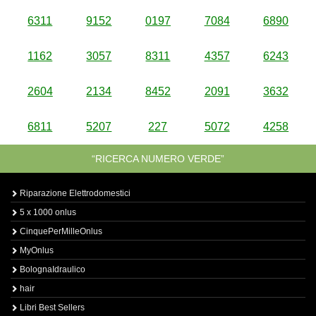
6311
9152
0197
7084
6890
1162
3057
8311
4357
6243
2604
2134
8452
2091
3632
6811
5207
227
5072
4258
“RICERCA NUMERO VERDE”
Riparazione Elettrodomestici
5 x 1000 onlus
CinquePerMilleOnlus
MyOnlus
BolognaIdraulico
hair
Libri Best Sellers