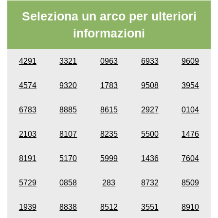
Seleziona un arco per ulteriori
informazioni
4291
3321
0963
6933
9609
4574
9320
1783
9508
3954
6783
8885
8615
2927
0104
2103
8107
8235
5500
1476
8191
5170
5999
1436
7604
5729
0858
283
8732
8509
1939
8838
8512
3551
8910