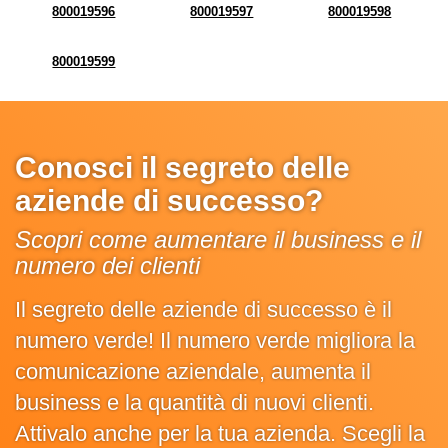
800019596
800019597
800019598
800019599
Conosci il segreto delle
aziende di successo?
Scopri come aumentare il business e il
numero dei clienti
Il segreto delle aziende di successo è il
numero verde! Il numero verde migliora la
comunicazione aziendale, aumenta il
business e la quantità di nuovi clienti.
Attivalo anche per la tua azienda. Scegli la