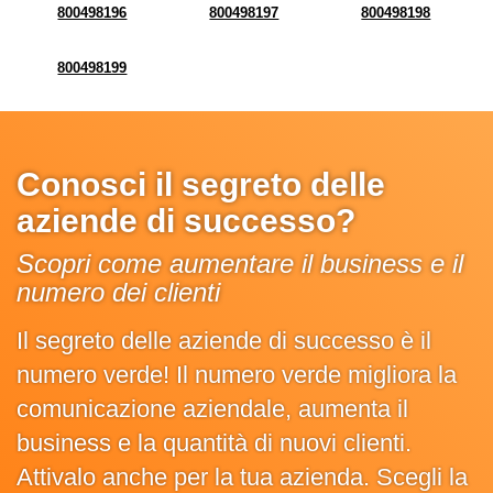
800498196
800498197
800498198
800498199
Conosci il segreto delle
aziende di successo?
Scopri come aumentare il business e il
numero dei clienti
Il segreto delle aziende di successo è il
numero verde! Il numero verde migliora la
comunicazione aziendale, aumenta il
business e la quantità di nuovi clienti.
Attivalo anche per la tua azienda. Scegli la