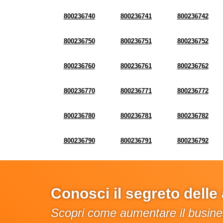
800236740
800236741
800236742
800236750
800236751
800236752
800236760
800236761
800236762
800236770
800236771
800236772
800236780
800236781
800236782
800236790
800236791
800236792
Conosci il segreto dell
Scopri come aumentare il busines