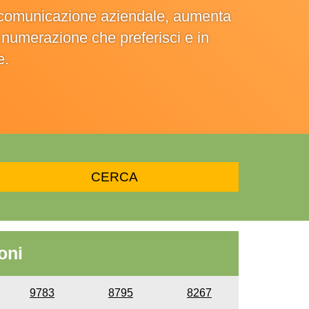
la comunicazione aziendale, aumenta
la numerazione che preferisci e in
e.
oni
9783
8795
8267