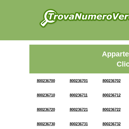
Apparte
Cli
800236700
800236701
800236702
800236710
800236711
800236712
800236720
800236721
800236722
800236730
800236731
800236732