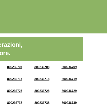
razioni,
ore.
800236707
800236708
800236709
800236717
800236718
800236719
800236727
800236728
800236729
800236737
800236738
800236739