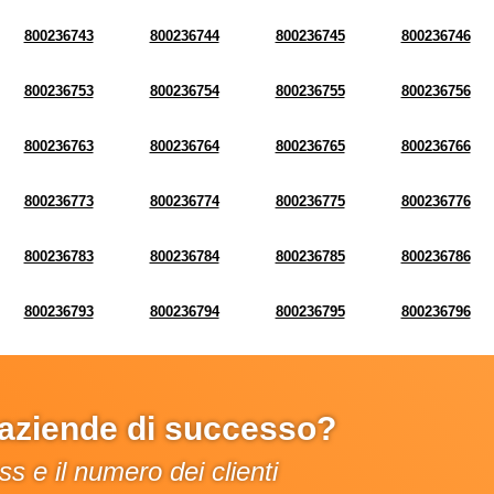
800236743
800236744
800236745
800236746
800236753
800236754
800236755
800236756
800236763
800236764
800236765
800236766
800236773
800236774
800236775
800236776
800236783
800236784
800236785
800236786
800236793
800236794
800236795
800236796
e aziende di successo?
s e il numero dei clienti