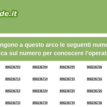
ngono a questo arco le seguenti nume
cca sul numero per conoscere l'operat
800236703
800236704
800236705
800236706
800236713
800236714
800236715
800236716
800236723
800236724
800236725
800236726
800236733
800236734
800236735
800236736