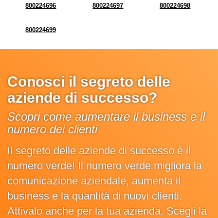
800224696
800224697
800224698
800224699
Conosci il segreto delle
aziende di successo?
Scopri come aumentare il business e il
numero dei clienti
Il segreto delle aziende di successo è il
numero verde! Il numero verde migliora la
comunicazione aziendale, aumenta il
business e la quantità di nuovi clienti.
Attivalo anche per la tua azienda. Scegli la