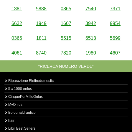
1381
5888
0865
7540
7371
6632
1949
1607
3942
9954
0365
1811
5515
6513
5699
4061
8740
7820
1980
4607
“RICERCA NUMERO VERDE”
Riparazione Elettrodomestici
5 x 1000 onlus
CinquePerMilleOnlus
MyOnlus
BolognaIdraulico
hair
Libri Best Sellers